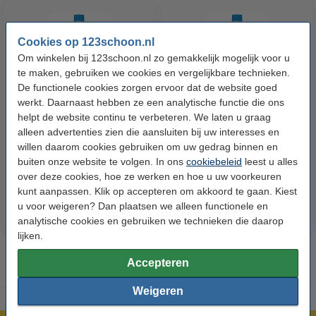
Cookies op 123schoon.nl
Om winkelen bij 123schoon.nl zo gemakkelijk mogelijk voor u
te maken, gebruiken we cookies en vergelijkbare technieken.
De functionele cookies zorgen ervoor dat de website goed
werkt. Daarnaast hebben ze een analytische functie die ons
HG Ontkalker Voor Espresso-
HG Koffiemachine Ontkalker |
helpt de website continu te verbeteren. We laten u graag
en Koffiepadapparaten
Melkzuur (500 ml)
alleen advertenties zien die aansluiten bij uw interesses en
(citroenzuur, 500 ml)
willen daarom cookies gebruiken om uw gedrag binnen en
buiten onze website te volgen. In ons
cookiebeleid
leest u alles
€ 4,79
€ 6,99
Inclusief 21% BTW
Inclusief 21% BTW
over deze cookies, hoe ze werken en hoe u uw voorkeuren
kunt aanpassen. Klik op accepteren om akkoord te gaan. Kiest
u voor weigeren? Dan plaatsen we alleen functionele en
analytische cookies en gebruiken we technieken die daarop
lijken.
Accepteren
Weigeren