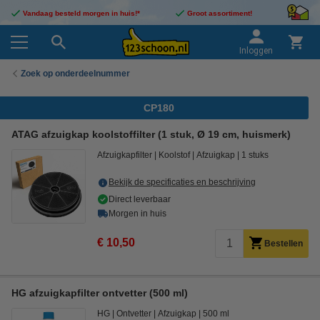
Vandaag besteld morgen in huis!*
Groot assortiment!
Inloggen
Zoek op onderdeelnummer
CP180
ATAG afzuigkap koolstoffilter (1 stuk, Ø 19 cm, huismerk)
Afzuigkapfilter
Koolstof
Afzuigkap
1 stuks
Bekijk de specificaties en beschrijving
Direct leverbaar
Morgen in huis
€ 10,50
Bestellen
HG afzuigkapfilter ontvetter (500 ml)
HG
Ontvetter
Afzuigkap
500 ml