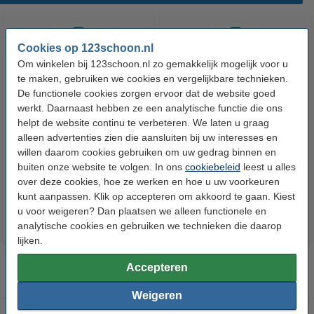
Cookies op 123schoon.nl
Om winkelen bij 123schoon.nl zo gemakkelijk mogelijk voor u
te maken, gebruiken we cookies en vergelijkbare technieken.
De functionele cookies zorgen ervoor dat de website goed
werkt. Daarnaast hebben ze een analytische functie die ons
helpt de website continu te verbeteren. We laten u graag
HG Ontkalker Voor Espresso-
HG Koffiemachine Ontkalker |
alleen advertenties zien die aansluiten bij uw interesses en
en Koffiepadapparaten
Melkzuur (500 ml)
willen daarom cookies gebruiken om uw gedrag binnen en
(citroenzuur, 500 ml)
buiten onze website te volgen. In ons
cookiebeleid
leest u alles
€ 4,79
€ 6,99
Inclusief 21% BTW
Inclusief 21% BTW
over deze cookies, hoe ze werken en hoe u uw voorkeuren
kunt aanpassen. Klik op accepteren om akkoord te gaan. Kiest
u voor weigeren? Dan plaatsen we alleen functionele en
analytische cookies en gebruiken we technieken die daarop
lijken.
Accepteren
Weigeren