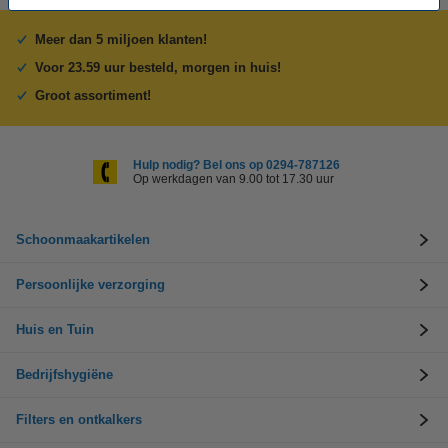
Meer dan 5 miljoen klanten!
Voor 23.59 uur besteld, morgen in huis!
Groot assortiment!
Hulp nodig? Bel ons op 0294-787126
Op werkdagen van 9.00 tot 17.30 uur
Schoonmaakartikelen
Persoonlijke verzorging
Huis en Tuin
Bedrijfshygiëne
Filters en ontkalkers