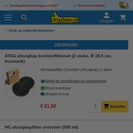
Vandaag besteld morgen in huis!*
Groot assortiment!
Inloggen
Zoek op onderdeelnummer
Z5135X1/01
ATAG afzuigkap koolstoffilterset (2 stuks, Ø 19,5 cm,
huismerk)
Afzuigkapfilter
Koolstof
Afzuigkap
2 stuks
Bekijk de specificaties en beschrijving
Direct leverbaar
Morgen in huis
€ 21,50
Bestellen
HG afzuigkapfilter ontvetter (500 ml)