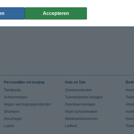
en
Accepteren
Persoonlijke verzorging
Huis en Tuin
Bedr
Tandpasta
Zomerproducten
Hand
Scheermesjes
Tuinmeubelen reinigen
Toile
Vegan verzorgingsproducten
Zwembad reinigen
Afva
Shampoo
Vloer schoonmaken
Vuil
Douchegel
Werkhandschoenen
Han
Luiers
Leifheit
Toile