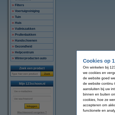
Filters
Voertuigreiniging
Tuin
Huis
Vuilniszakken
Prullenbakken
Handschoenen
Gezondheid
Helpcentrum
Winterproducten auto
Cookies op 1
Om winkelen bij 123
Zoek een product
we cookies en verge
Zoek
de website goed wer
de website continu 
Mijn 123schoon.nl
aansluiten bij uw i
binnen en buiten on
cookies, hoe ze we
accepteren om akko
functionele en anal
Wachtwoord vergeten ?