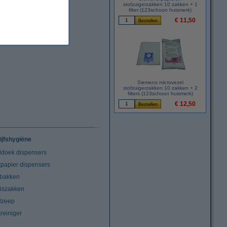
stofzuigerzakken 10 zakken + 1
filter (123schoon huismerk)
€ 11,50
Siemens microvezel
stofzuigerzakken 10 zakken + 2
filters (123schoon huismerk)
€ 12,50
ijfshygiëne
doek dispensers
tpapier dispensers
lbakken
niszakken
dzeep
treiniger