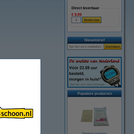
Direct leverbaar
€ 9,99
Nieuwsbrief
Populaire producten
Siemens papieren