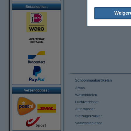
Betaalopties:
Weiger
Schoonmaakartikelen
Afwas
Verzendopties:
Wasmiddelen
Luchtverfrisser
Auto wassen
Stofzuigerzakken
Vaatwastabletten