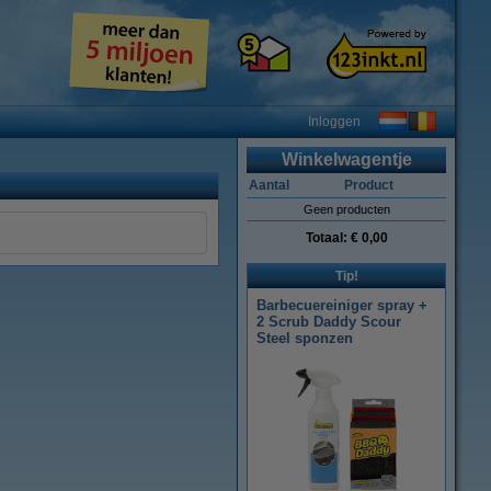
Inloggen
Winkelwagentje
Aantal
Product
Geen producten
Totaal:
€ 0,00
Tip!
Barbecuereiniger spray +
2 Scrub Daddy Scour
Steel sponzen