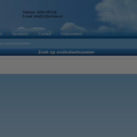
Telefoon: 0294-787126
E-mail:
info@123schoon.nl
nl
Vacatures
Contact
Helpcentrum
 op onderdeelnummer
Zoek op onderdeelnummer