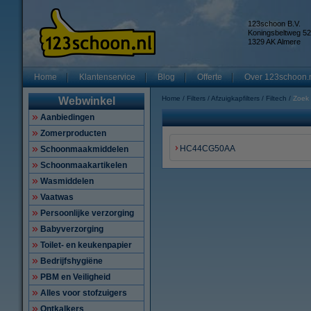
123schoon B.V.
Koningsbeltweg 52
1329 AK Almere
Home
Klantenservice
Blog
Offerte
Over 123schoon.
Home
Filters
Afzuigkapfilters
Filtech
Zoek
Webwinkel
Aanbiedingen
Zomerproducten
HC44CG50AA
Schoonmaakmiddelen
Schoonmaakartikelen
Wasmiddelen
Vaatwas
Persoonlijke verzorging
Babyverzorging
Toilet- en keukenpapier
Bedrijfshygiëne
PBM en Veiligheid
Alles voor stofzuigers
Ontkalkers