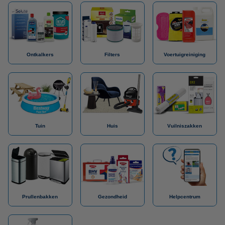
Ontkalkers
Filters
Voertuigreiniging
Tuin
Huis
Vuilniszakken
Prullenbakken
Gezondheid
Helpcentrum