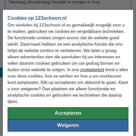
Vandaag (donderdag) besteld is morgen in huis
Lees hier alles over levering
Cookies op 123schoon.nl
Om winkelen bij 123schoon.nl zo gemakkelijk mogelijk voor u
Verzendkosten
te maken, gebruiken we cookies en vergelijkbare technieken.
Verzendkosten tot € 50,- zijn € 5,95
De functionele cookies zorgen ervoor dat de website goed
werkt. Daarnaast hebben ze een analytische functie die ons
Verzendkosten boven € 50,- zijn € 4,95
helpt de website continu te verbeteren. We laten u graag
Wij leveren binnen Nederland en
België
.
alleen advertenties zien die aansluiten bij uw interesses en
willen daarom cookies gebruiken om uw gedrag binnen en
buiten onze website te volgen. In ons
cookiebeleid
leest u alles
Nieuws
over deze cookies, hoe ze werken en hoe u uw voorkeuren
kunt aanpassen. Klik op accepteren om akkoord te gaan. Kiest
u voor weigeren? Dan plaatsen we alleen functionele en
analytische cookies en gebruiken we technieken die daarop
lijken.
Accepteren
Weigeren