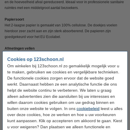
en de hoeveelheid afval gereduceerd. Ideaal voor in professionele sanitaire
ruimtes met een middelgroot aantal bezoekers.
Papiersoort
Het 2-laagse papier is gemaakt van 100% cellulose. De doekjes voelen
hierdoor zeer zacht aan en zijn sterk absorberend. De papieren zijn
goedgekeurd voor het EU Ecolabel.
Afmetingen vellen
• Uitgevouwen: 27 x 22 cm (lxb)
Cookies op 123schoon.nl
Om winkelen bij 123schoon.nl zo gemakkelijk mogelijk voor u
Profiteer met dit mini-palletvoordeel en ontvang een pallet met 500 pakken
van 120 vellen.
te maken, gebruiken we cookies en vergelijkbare technieken.
De functionele cookies zorgen ervoor dat de website goed
werkt. Daarnaast hebben ze een analytische functie die ons
Specificaties
helpt de website continu te verbeteren. We laten u graag
alleen advertenties zien die aansluiten bij uw interesses en
Merk:
123schoon
willen daarom cookies gebruiken om uw gedrag binnen en
buiten onze website te volgen. In ons
cookiebeleid
leest u alles
Type:
2-laags
over deze cookies, hoe ze werken en hoe u uw voorkeuren
kunt aanpassen. Klik op accepteren om akkoord te gaan. Kiest
Soort:
Handdoeken
u voor weigeren? Dan plaatsen we alleen functionele en