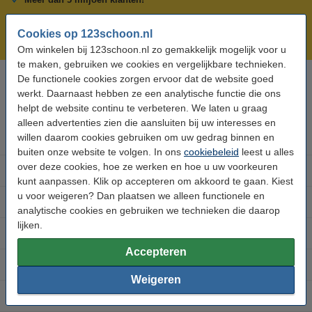
Voor 23.59 uur besteld, morgen in huis!
Cookies op 123schoon.nl
Groot assortiment!
Om winkelen bij 123schoon.nl zo gemakkelijk mogelijk voor u
te maken, gebruiken we cookies en vergelijkbare technieken.
De functionele cookies zorgen ervoor dat de website goed
Hulp nodig? Bel ons op 0294-787126
werkt. Daarnaast hebben ze een analytische functie die ons
Op werkdagen van 9.00 tot 17.30 uur
helpt de website continu te verbeteren. We laten u graag
alleen advertenties zien die aansluiten bij uw interesses en
willen daarom cookies gebruiken om uw gedrag binnen en
Schoonmaakartikelen
buiten onze website te volgen. In ons
cookiebeleid
leest u alles
over deze cookies, hoe ze werken en hoe u uw voorkeuren
Persoonlijke verzorging
kunt aanpassen. Klik op accepteren om akkoord te gaan. Kiest
u voor weigeren? Dan plaatsen we alleen functionele en
Huis en Tuin
analytische cookies en gebruiken we technieken die daarop
lijken.
Bedrijfshygiëne
Accepteren
Filters en ontkalkers
Weigeren
Klantenservice