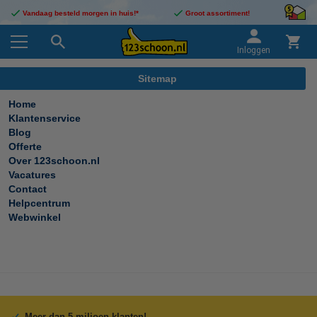
Vandaag besteld morgen in huis!*
Groot assortiment!
Inloggen
Sitemap
Home
Klantenservice
Blog
Offerte
Over 123schoon.nl
Vacatures
Contact
Helpcentrum
Webwinkel
Meer dan 5 miljoen klanten!