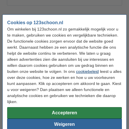
Cookies op 123schoon.nl
Om winkelen bij 123schoon.nl zo gemakkelijk mogelijk voor u
te maken, gebruiken we cookies en vergelijkbare technieken.
De functionele cookies zorgen ervoor dat de website goed
werkt. Daarnaast hebben ze een analytische functie die ons
helpt de website continu te verbeteren. We laten u graag
alleen advertenties zien die aansluiten bij uw interesses en
willen daarom cookies gebruiken om uw gedrag binnen en
buiten onze website te volgen. In ons
cookiebeleid
leest u alles
over deze cookies, hoe ze werken en hoe u uw voorkeuren
kunt aanpassen. Klik op accepteren om akkoord te gaan. Kiest
u voor weigeren? Dan plaatsen we alleen functionele en
analytische cookies en gebruiken we technieken die daarop
lijken.
Professionele schoonmaakmiddelen & -artikelen
Voor elke schoonmaakuitdaging is er een professionele
Accepteren
oplossing. Denk aan krachtige reinigers, ontvetters en
vlekverwijderaars, gecombineerd met betrouwbare
Weigeren
hulpmiddelen van topmerken als Vikan en Leifheit