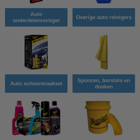
Auto
Overige auto reinigers
onderdelenreiniger
Sponzen, borstels en
Auto schoonmaakset
doeken