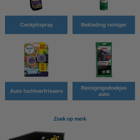
Cockpitspray
Bekleding reiniger
Reinigingsdoekjes
Auto luchtverfrissers
auto
Zoek op merk