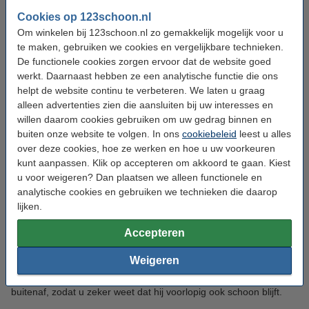
Cookies op 123schoon.nl
Om winkelen bij 123schoon.nl zo gemakkelijk mogelijk voor u
te maken, gebruiken we cookies en vergelijkbare technieken.
De functionele cookies zorgen ervoor dat de website goed
Tijdens het auto wassen zijn speciale reinigers noodzakelijk,
werkt. Daarnaast hebben ze een analytische functie die ons
omdat je met andere schoonmaakmiddelen schade kunt
helpt de website continu te verbeteren. We laten u graag
aanbrengen aan de auto. Zowel voor het interieur als het
alleen advertenties zien die aansluiten bij uw interesses en
exterieur van de auto verkopen wij een ruim assortiment van dit
willen daarom cookies gebruiken om uw gedrag binnen en
soort auto schoonmaakmiddelen. In deze tekst leest u meer over
de beste manieren om een grote poetsbeurt van de auto te doen.
buiten onze website te volgen. In ons
cookiebeleid
leest u alles
over deze cookies, hoe ze werken en hoe u uw voorkeuren
Buitenkant auto wassen
kunt aanpassen. Klik op accepteren om akkoord te gaan. Kiest
u voor weigeren? Dan plaatsen we alleen functionele en
analytische cookies en gebruiken we technieken die daarop
Wij hebben een uitgebreid assortiment van verschillende
lijken.
producten waarmee u de buitenkant van uw auto in verschillende
stappen helemaal schoon kunt maken. Volg bijvoorbeeld het
Accepteren
Meguiar's 5-stappenplan
. Als u al deze stappen doorlopen heeft,
is uw auto gewassen, gereinigd, gepolisht, gewaxt én
Weigeren
onderhouden. Hiermee is hij keurig schoon, zijn oneffenheden
verleden tijd en is de lak beschermd tegen invloeden van
buitenaf, zodat u zeker weet dat hij voorlopig ook schoon blijft.