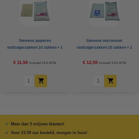
Siemens papieren
Siemens microvezel
stofzuigerzakken 10 zakken + 1
stofzuigerzakken 10 zakken + 2
filter (123schoon huismerk)
filters (123schoon huismerk)
€ 11,50
€ 12,50
Inclusief 21% BTW
Inclusief 21% BTW
Meer dan 5 miljoen klanten!
Voor 23.59 uur besteld, morgen in huis!