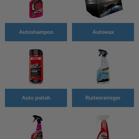
Autoshampoo
Autowax
Auto polish
Ruitenreiniger