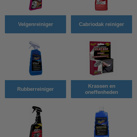
Velgenreiniger
Cabriodak reiniger
Krassen en
Rubberreiniger
oneffenheden