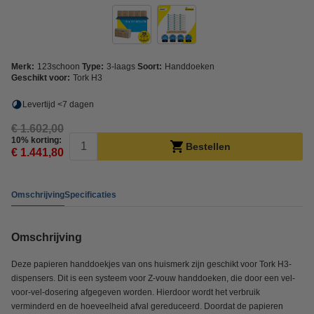
Merk:
123schoon
Type:
3-laags
Soort:
Handdoeken
Geschikt voor:
Tork H3
Levertijd <7 dagen
€ 1.602,00
10% korting:
Bestellen
€ 1.441,80
Omschrijving
Specificaties
Omschrijving
Deze papieren handdoekjes van ons huismerk zijn geschikt voor Tork H3-
dispensers. Dit is een systeem voor Z-vouw handdoeken, die door een vel-
voor-vel-dosering afgegeven worden. Hierdoor wordt het verbruik
verminderd en de hoeveelheid afval gereduceerd. Doordat de papieren