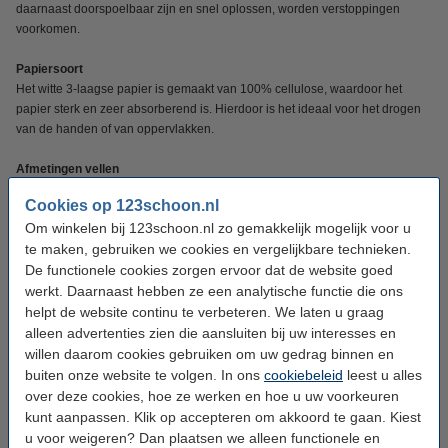
daarnaast doorspoelbaar zijn en snel oplossen, worden verstoppingen
voorkomen.
Papiersoort
Het witte 3-laagse papier is gemaakt van 100% cellulose, waardoor het
papier sterk en zeer absorberend is. Hierdoor is het ideaal voor het drogen
van de handen of van oppervlakken.
Afmetingen vellen
• Uitgevouwen: 22 x 22 cm (lxb)
Cookies op 123schoon.nl
Om winkelen bij 123schoon.nl zo gemakkelijk mogelijk voor u
Profiteer met deze aanbieding van extra voordeel, u ontvangt een pallet met
te maken, gebruiken we cookies en vergelijkbare technieken.
540 pakken van 170 vellen.
De functionele cookies zorgen ervoor dat de website goed
werkt. Daarnaast hebben ze een analytische functie die ons
Specificaties
helpt de website continu te verbeteren. We laten u graag
alleen advertenties zien die aansluiten bij uw interesses en
Merk:
willen daarom cookies gebruiken om uw gedrag binnen en
123schoon
buiten onze website te volgen. In ons
cookiebeleid
leest u alles
Type:
3-laags
over deze cookies, hoe ze werken en hoe u uw voorkeuren
kunt aanpassen. Klik op accepteren om akkoord te gaan. Kiest
Soort:
Handdoeken
u voor weigeren? Dan plaatsen we alleen functionele en