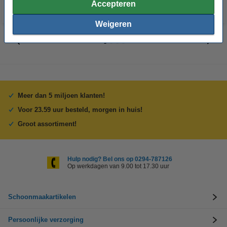
Accepteren
Weigeren
Meer dan 5 miljoen klanten!
Voor 23.59 uur besteld, morgen in huis!
Groot assortiment!
Hulp nodig? Bel ons op 0294-787126
Op werkdagen van 9.00 tot 17.30 uur
Schoonmaakartikelen
Persoonlijke verzorging