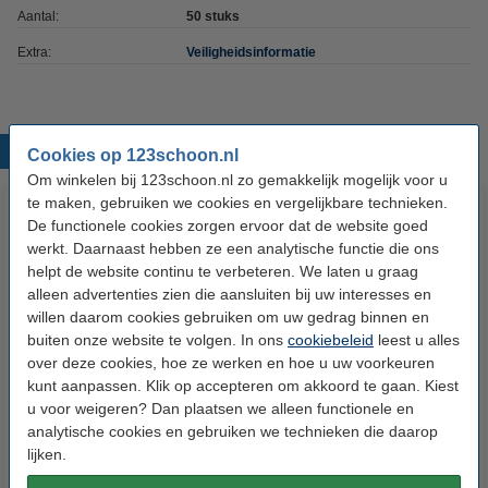
Aantal:
50 stuks
Extra:
Veiligheidsinformatie
Populaire producten
Cookies op 123schoon.nl
Om winkelen bij 123schoon.nl zo gemakkelijk mogelijk voor u
te maken, gebruiken we cookies en vergelijkbare technieken.
De functionele cookies zorgen ervoor dat de website goed
werkt. Daarnaast hebben ze een analytische functie die ons
helpt de website continu te verbeteren. We laten u graag
alleen advertenties zien die aansluiten bij uw interesses en
willen daarom cookies gebruiken om uw gedrag binnen en
buiten onze website te volgen. In ons
cookiebeleid
leest u alles
123accu Xtreme Power
HG beeldschermreiniger (125
over deze cookies, hoe ze werken en hoe u uw voorkeuren
knoopcellen multipack
ml)
kunt aanpassen. Klik op accepteren om akkoord te gaan. Kiest
u voor weigeren? Dan plaatsen we alleen functionele en
analytische cookies en gebruiken we technieken die daarop
€ 5,99
€ 4,99
Inclusief 21% BTW
Inclusief 21% BTW
lijken.