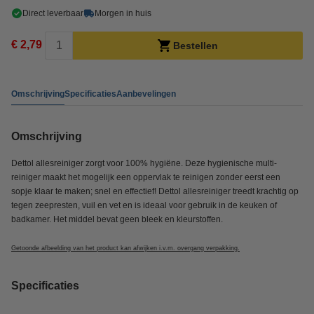
Direct leverbaar
Morgen in huis
€ 2,79
Bestellen
Omschrijving
Specificaties
Aanbevelingen
Omschrijving
Dettol allesreiniger zorgt voor 100% hygiëne. Deze hygienische multi-
reiniger maakt het mogelijk een oppervlak te reinigen zonder eerst een
sopje klaar te maken; snel en effectief! Dettol allesreiniger treedt krachtig op
tegen zeepresten, vuil en vet en is ideaal voor gebruik in de keuken of
badkamer. Het middel bevat geen bleek en kleurstoffen.
Getoonde afbeelding van het product kan afwijken i.v.m. overgang verpakking.
Specificaties