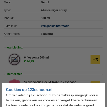
Merk:
Dettol
Type:
Allesreiniger spray
Inhoud:
500 ml
Extra info:
Veiligheidsinformatie
Aantal stuks:
1 stuk(s)
Aanbieding:
6 flessen á 500 ml
€ 14,99
Bestel mee:
Scrub Spons Geel & Roze | 123schoon
huismerk | 100 Ø x 40 mm
Cookies op 123schoon.nl
€ 2,49
Om winkelen bij 123schoon.nl zo gemakkelijk mogelijk voor u
te maken, gebruiken we cookies en vergelijkbare technieken.
123schoon Schuurspons (10 stuks)
De functionele cookies zorgen ervoor dat de website goed
€ 1,19