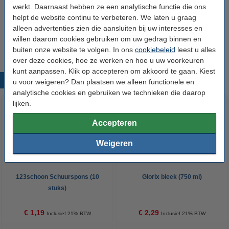
werkt. Daarnaast hebben ze een analytische functie die ons
helpt de website continu te verbeteren. We laten u graag
Spons 14,5 x 9 x 4 cm 3 stuks (123schoon
alleen advertenties zien die aansluiten bij uw interesses en
huismerk)
€ 1,69
willen daarom cookies gebruiken om uw gedrag binnen en
buiten onze website te volgen. In ons
cookiebeleid
leest u alles
over deze cookies, hoe ze werken en hoe u uw voorkeuren
kunt aanpassen. Klik op accepteren om akkoord te gaan. Kiest
Populaire producten
u voor weigeren? Dan plaatsen we alleen functionele en
analytische cookies en gebruiken we technieken die daarop
lijken.
Accepteren
Weigeren
123schoon Schuurspons (10
Glorix bleek (750 ml)
stuks)
€ 1,19
€ 2,29
Inclusief 21% BTW
Inclusief 21% BTW