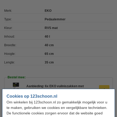
Merk:
EKO
Type:
Pedaalemmer
Kleur:
RVS mat
Inhoud:
40 l
Breedte:
40 cm
Hoogte:
65 cm
Lengte:
35 cm
Bestel mee:
Aanbieding: 6x EKO vuilniszakken met
trekband type F 40-60 liter (12 zakken)
€ 21,50
Cookies op 123schoon.nl
Om winkelen bij 123schoon.nl zo gemakkelijk mogelijk voor u
Bin Brite stick-on vuilnisbak verfrisser |
te maken, gebruiken we cookies en vergelijkbare technieken.
Citronella en citroengras (2 stuks)
De functionele cookies zorgen ervoor dat de website goed
€ 2,99