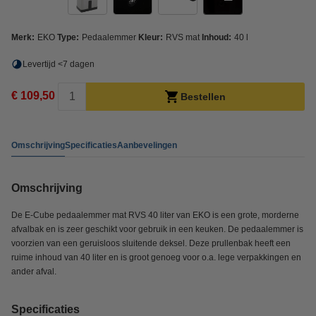
Merk:
EKO
Type:
Pedaalemmer
Kleur:
RVS mat
Inhoud:
40 l
Levertijd <7 dagen
€ 109,50
Bestellen
Omschrijving
Specificaties
Aanbevelingen
Omschrijving
De E-Cube pedaalemmer mat RVS 40 liter van EKO is een grote, morderne
afvalbak en is zeer geschikt voor gebruik in een keuken. De pedaalemmer is
voorzien van een geruisloos sluitende deksel. Deze prullenbak heeft een
ruime inhoud van 40 liter en is groot genoeg voor o.a. lege verpakkingen en
ander afval.
Specificaties