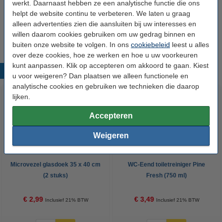
werkt. Daarnaast hebben ze een analytische functie die ons
helpt de website continu te verbeteren. We laten u graag
Bin Brite vuilnisbak verfrisser | Citronella &
citroengras (500 gram)
alleen advertenties zien die aansluiten bij uw interesses en
€ 3,49
willen daarom cookies gebruiken om uw gedrag binnen en
buiten onze website te volgen. In ons
cookiebeleid
leest u alles
over deze cookies, hoe ze werken en hoe u uw voorkeuren
kunt aanpassen. Klik op accepteren om akkoord te gaan. Kiest
Populaire producten
u voor weigeren? Dan plaatsen we alleen functionele en
analytische cookies en gebruiken we technieken die daarop
lijken.
Accepteren
Weigeren
Microvezel glasdoek 35 x 40 cm
WC-Eend toiletreiniger Pine
(2 stuks)
Fresh (750 ml)
€ 2,99
€ 3,49
Inclusief 21% BTW
Inclusief 21% BTW