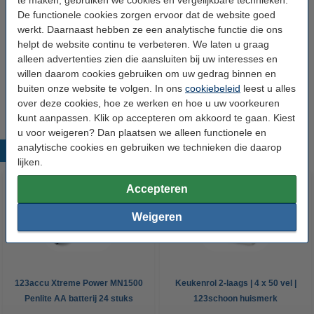
te maken, gebruiken we cookies en vergelijkbare technieken.
De functionele cookies zorgen ervoor dat de website goed
Bin Brite stick-on vuilnisbak verfrisser |
werkt. Daarnaast hebben ze een analytische functie die ons
Citronella en citroengras (2 stuks)
€ 2,99
helpt de website continu te verbeteren. We laten u graag
alleen advertenties zien die aansluiten bij uw interesses en
Bin Brite vuilnisbak verfrisser | Citronella &
willen daarom cookies gebruiken om uw gedrag binnen en
citroengras (500 gram)
buiten onze website te volgen. In ons
cookiebeleid
leest u alles
€ 3,49
over deze cookies, hoe ze werken en hoe u uw voorkeuren
kunt aanpassen. Klik op accepteren om akkoord te gaan. Kiest
u voor weigeren? Dan plaatsen we alleen functionele en
analytische cookies en gebruiken we technieken die daarop
Populaire producten
lijken.
Accepteren
Weigeren
123accu Xtreme Power MN1500
Keukenrol 2-laags | 4 x 50 vel |
Penlite AA batterij 24 stuks
123schoon huismerk