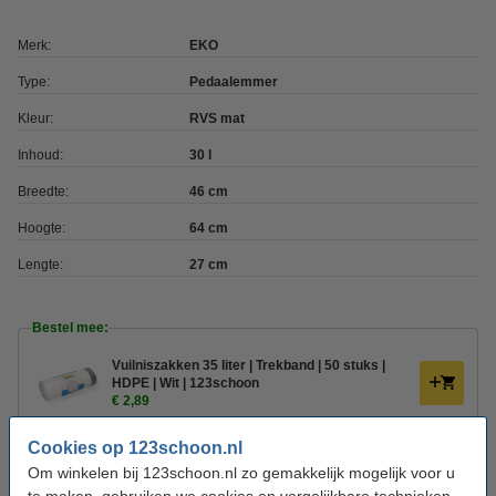
Merk:
EKO
Type:
Pedaalemmer
Kleur:
RVS mat
Inhoud:
30 l
Breedte:
46 cm
Hoogte:
64 cm
Lengte:
27 cm
Bestel mee:
Vuilniszakken 35 liter | Trekband | 50 stuks |
HDPE | Wit | 123schoon
€ 2,89
Aanbieding: 20x Vuilniszakken 35 liter |
Cookies op 123schoon.nl
Trekband | 50 stuks | HDPE | Wit | 123schoon
Om winkelen bij 123schoon.nl zo gemakkelijk mogelijk voor u
€ 49,50