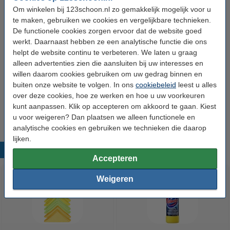
Om winkelen bij 123schoon.nl zo gemakkelijk mogelijk voor u
te maken, gebruiken we cookies en vergelijkbare technieken.
Gillette Sensitive Skin scheerschuim (200 ml)
€ 2,49
De functionele cookies zorgen ervoor dat de website goed
werkt. Daarnaast hebben ze een analytische functie die ons
helpt de website continu te verbeteren. We laten u graag
De Vergulde Hand scheerkwast
alleen advertenties zien die aansluiten bij uw interesses en
€ 6,99
willen daarom cookies gebruiken om uw gedrag binnen en
buiten onze website te volgen. In ons
cookiebeleid
leest u alles
De Vergulde Hand aftershave balsem (100 ml)
over deze cookies, hoe ze werken en hoe u uw voorkeuren
€ 4,19
kunt aanpassen. Klik op accepteren om akkoord te gaan. Kiest
u voor weigeren? Dan plaatsen we alleen functionele en
analytische cookies en gebruiken we technieken die daarop
lijken.
Populaire producten
Accepteren
Weigeren