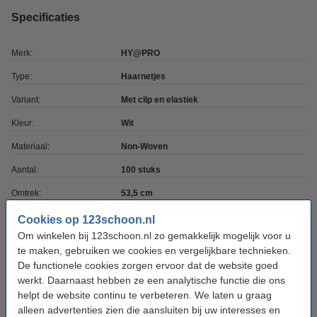
Specificaties
Merk:
HY@PRO
Type:
Haarnetjes
Variant:
Met clip en elastiek
Kleur:
Wit
Materiaal:
Non-Woven
Aantal:
100 stuks
Omtrek:
53,5 cm
Keurmerk:
PPE CAT I
Cookies op 123schoon.nl
Om winkelen bij 123schoon.nl zo gemakkelijk mogelijk voor u
te maken, gebruiken we cookies en vergelijkbare technieken.
Aanbieding:
De functionele cookies zorgen ervoor dat de website goed
werkt. Daarnaast hebben ze een analytische functie die ons
Aanbieding: Non-Woven Haarnetjes Met Clip En
Elastiek 53,5 cm (10 verpakkingen à 100 stuks)
helpt de website continu te verbeteren. We laten u graag
€ 24,99
alleen advertenties zien die aansluiten bij uw interesses en