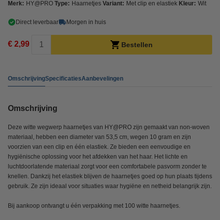
Merk:
HY@PRO
Type:
Haarnetjes
Variant:
Met clip en elastiek
Kleur:
Wit
Direct leverbaar
Morgen in huis
€ 2,99
Bestellen
Omschrijving
Specificaties
Aanbevelingen
Omschrijving
Deze witte wegwerp haarnetjes van HY@PRO zijn gemaakt van non-woven
materiaal, hebben een diameter van 53,5 cm, wegen 10 gram en zijn
voorzien van een clip en één elastiek. Ze bieden een eenvoudige en
hygiënische oplossing voor het afdekken van het haar. Het lichte en
luchtdoorlatende materiaal zorgt voor een comfortabele pasvorm zonder te
knellen. Dankzij het elastiek blijven de haarnetjes goed op hun plaats tijdens
gebruik. Ze zijn ideaal voor situaties waar hygiëne en netheid belangrijk zijn.
Bij aankoop ontvangt u één verpakking met 100 witte haarnetjes.