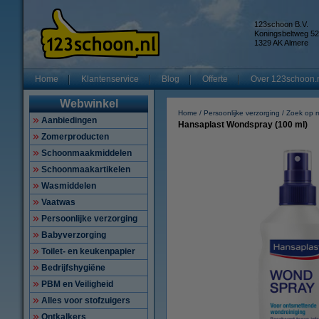
123schoon B.V.
Koningsbeltweg 52
1329 AK Almere
Home
Klantenservice
Blog
Offerte
Over 123schoon.
Webwinkel
Home
Persoonlijke verzorging
Zoek op 
Aanbiedingen
Hansaplast Wondspray (100 ml)
Zomerproducten
Schoonmaakmiddelen
Schoonmaakartikelen
Wasmiddelen
Vaatwas
Persoonlijke verzorging
Babyverzorging
Toilet- en keukenpapier
Bedrijfshygiëne
PBM en Veiligheid
Alles voor stofzuigers
Ontkalkers