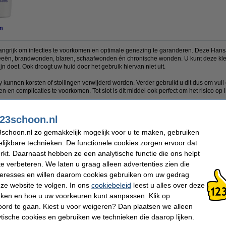
n
langrijk om infecties te voorkomen en optimale genezing te garanderen. Deze Han
neeën, brandwonden, blaren, schaafwonden én chronische wonden. U kunt deze kl
jn doet. Ook droogt uw huid door het gebruik hiervan niet uit.
kunnen korsten of stollingen verwijderd worden. Verder gebruikt u dit dus om vuil 
n en complicaties te voorkomen. Tot slot is dit middel ook perfect om het risico op 
de spray ontstaan er geen vlekken op uw kleding. Zo kunt u de spray makkelijk e
prayflacon bevat 100 ml.
23schoon.nl
schoon.nl zo gemakkelijk mogelijk voor u te maken, gebruiken
en i.v.m. overgang verpakking.
lijkbare technieken. De functionele cookies zorgen ervoor dat
kt. Daarnaast hebben ze een analytische functie die ons helpt
te verbeteren. We laten u graag alleen advertenties zien die
Inhoud:
100 ml
nteresses en willen daarom cookies gebruiken om uw gedrag
ze website te volgen. In ons
cookiebeleid
leest u alles over deze
rken en hoe u uw voorkeuren kunt aanpassen. Klik op
 dit artikel ook besteld hebben
ord te gaan. Kiest u voor weigeren? Dan plaatsen we alleen
ytische cookies en gebruiken we technieken die daarop lijken.