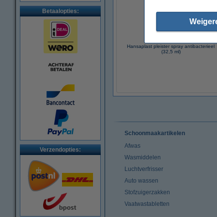
Betaalopties:
Weiger
Hansaplast pleister spray antibacterieel
(32,5 ml)
Schoonmaakartikelen
Afwas
Verzendopties:
Wasmiddelen
Luchtverfrisser
Auto wassen
Stofzuigerzakken
Vaatwastabletten