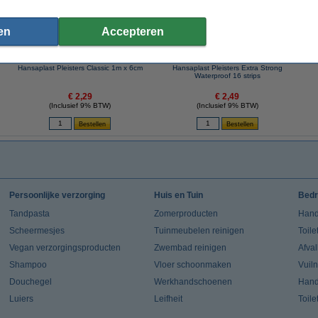
en
Accepteren
Hansaplast Pleisters Classic 1m x 6cm
Hansaplast Pleisters Extra Strong
Waterproof 16 strips
€ 2,29
€ 2,49
(Inclusief 9% BTW)
(Inclusief 9% BTW)
Persoonlijke verzorging
Huis en Tuin
Bedr
Tandpasta
Zomerproducten
Hand
Scheermesjes
Tuinmeubelen reinigen
Toile
Vegan verzorgingsproducten
Zwembad reinigen
Afva
Shampoo
Vloer schoonmaken
Vuil
Douchegel
Werkhandschoenen
Han
Luiers
Leifheit
Toile