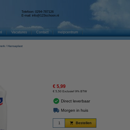
Telefoon: 0294-787126
E-mail:
info@123schoon.nl
nl
Vacatures
Contact
Helpcentrum
merk
Hansaplast
€ 5,99
€ 5,50 Exclusief 9% BTW
Direct leverbaar
Morgen in huis
Bestellen