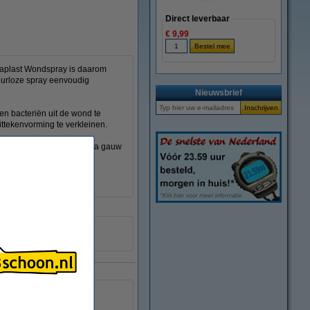
Direct leverbaar
€ 9,99
saplast Wondspray is daarom
eurloze spray eenvoudig
Nieuwsbrief
en bacteriën uit de wond te
littekenvorming te verkleinen.
n snel aanbrengen en daarna gauw