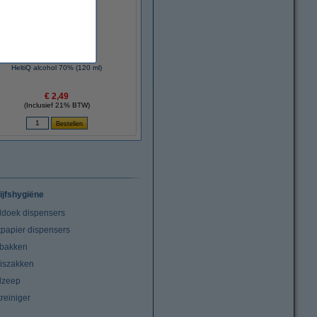
HeltiQ alcohol 70% (120 ml)
€ 2,49
(Inclusief 21% BTW)
ijfshygiëne
doek dispensers
tpapier dispensers
lbakken
niszakken
dzeep
treiniger