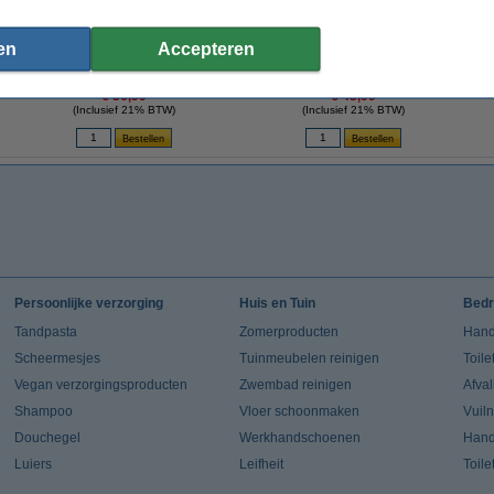
en
Accepteren
Jura waterfilter Claris Pro Smart+
Jura Claris Smart+ waterfilter
Jur
(voordeelverpakking)
€ 36,99
€ 43,99
(Inclusief 21% BTW)
(Inclusief 21% BTW)
Persoonlijke verzorging
Huis en Tuin
Bedr
Tandpasta
Zomerproducten
Hand
Scheermesjes
Tuinmeubelen reinigen
Toile
Vegan verzorgingsproducten
Zwembad reinigen
Afva
Shampoo
Vloer schoonmaken
Vuil
Douchegel
Werkhandschoenen
Han
Luiers
Leifheit
Toile