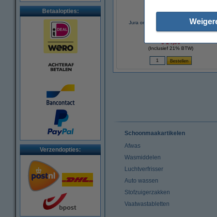
Betaalopties:
Weiger
Jura ontkalkingstabletten 2 in 1 (3 x 3
stuks)
€ 14,50
(Inclusief 21% BTW)
Schoonmaakartikelen
Afwas
Verzendopties:
Wasmiddelen
Luchtverfrisser
Auto wassen
Stofzuigerzakken
Vaatwastabletten