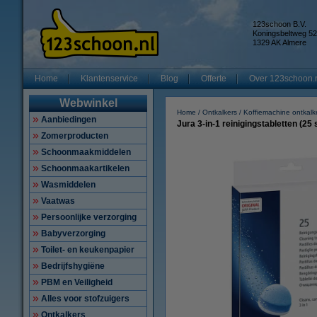
123schoon B.V.
Koningsbeltweg 52
1329 AK Almere
Home
Klantenservice
Blog
Offerte
Over 123schoon.
Webwinkel
Home
Ontkalkers
Koffiemachine ontkalk
Aanbiedingen
Jura 3-in-1 reinigingstabletten (25 
Zomerproducten
Schoonmaakmiddelen
Schoonmaakartikelen
Wasmiddelen
Vaatwas
Persoonlijke verzorging
Babyverzorging
Toilet- en keukenpapier
Bedrijfshygiëne
PBM en Veiligheid
Alles voor stofzuigers
Ontkalkers