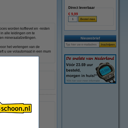
Direct leverbaar
€ 9,99
oces worden koffievet en -resten
in alle leidingen om te
en mineraalafzettingen.
Nieuwsbrief
 voor het verlengen van de
eeft u uw volautomaat in een mum