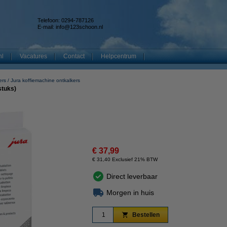
Telefoon: 0294-787126
E-mail:
info@123schoon.nl
nl
Vacatures
Contact
Helpcentrum
ers
Jura koffiemachine ontkalkers
stuks)
€ 37,99
€ 31,40 Exclusief 21% BTW
Direct leverbaar
Morgen in huis
Bestellen