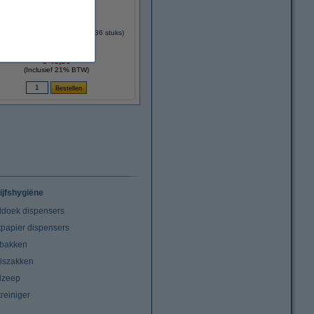
a 2-in-1 ontkalkingstabletten (36 stuks)
€ 46,50
(Inclusief 21% BTW)
ijfshygiëne
doek dispensers
tpapier dispensers
lbakken
niszakken
dzeep
treiniger