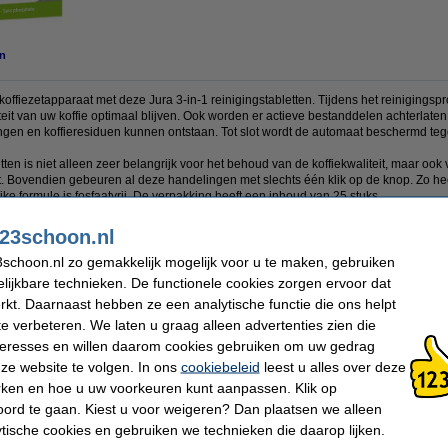
n
fiezetapparaat met deze Jura 3-in-1 reinigingstabletten. Tijdens het reinigingspr
eit van uw koffie optimaal blijven. Ook worden er actieve bestanddelen achterlaten 
gen en koffieresiduen kunnen ontstaan. Tot slot wordt de automaat beschermd teg
tten is niet alleen zeer belangrijk voor het behoud van de koffiekwaliteit, maar ook
t. Bovendien gebeuren al deze handelingen met slechts één klik op de knop. Zo h
ijke formule is fosfaatvrij. De verpakking heeft een inhoud van 25 stuks.
23schoon.nl
schoon.nl zo gemakkelijk mogelijk voor u te maken, gebruiken
Aantal:
25 stuks
lijkbare technieken. De functionele cookies zorgen ervoor dat
Extra info:
Veiligheidsinformatie
kt. Daarnaast hebben ze een analytische functie die ons helpt
te verbeteren. We laten u graag alleen advertenties zien die
nteresses en willen daarom cookies gebruiken om uw gedrag
 dit artikel ook besteld hebben
ze website te volgen. In ons
cookiebeleid
leest u alles over deze
rken en hoe u uw voorkeuren kunt aanpassen. Klik op
ord te gaan. Kiest u voor weigeren? Dan plaatsen we alleen
ytische cookies en gebruiken we technieken die daarop lijken.