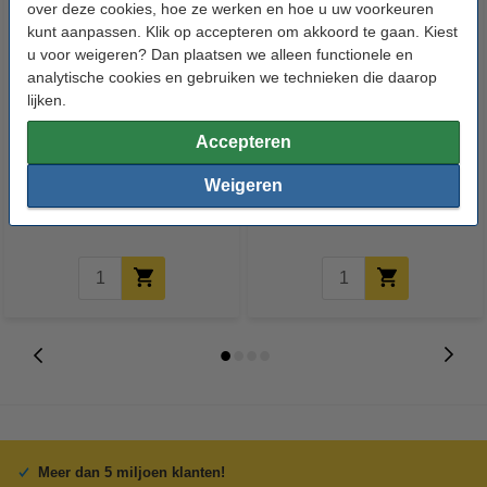
over deze cookies, hoe ze werken en hoe u uw voorkeuren
kunt aanpassen. Klik op accepteren om akkoord te gaan. Kiest
u voor weigeren? Dan plaatsen we alleen functionele en
analytische cookies en gebruiken we technieken die daarop
lijken.
Aanbieding: 10x Vuilniszakken
Aanbieding: 6x Allesreiniger
Accepteren
70 liter | 25 stuks | LDPE | Type
Eucalyptus 1 liter (123schoon
Weigeren
60 Transparant | 123schoon
huismerk)
€ 54,99
€ 9,99
Inclusief 21% BTW
Inclusief 21% BTW
Meer dan 5 miljoen klanten!