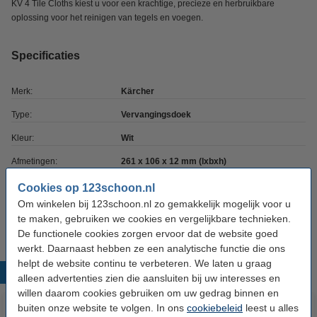
KV 4 Tile Cloths kiest u voor een krachtige, precieze en herbruikbare
oplossing voor het reinigen van tegels en voegen.
Specificaties
Merk:
Kärcher
Type:
Vervangingsdoek
Kleur:
Wit
Afmetingen:
261 x 106 x 12 mm (lxbxh)
Materiaal:
Microvezel
Cookies op 123schoon.nl
Om winkelen bij 123schoon.nl zo gemakkelijk mogelijk voor u
Aantal:
2 stuks
te maken, gebruiken we cookies en vergelijkbare technieken.
De functionele cookies zorgen ervoor dat de website goed
werkt. Daarnaast hebben ze een analytische functie die ons
helpt de website continu te verbeteren. We laten u graag
Populaire producten
alleen advertenties zien die aansluiten bij uw interesses en
willen daarom cookies gebruiken om uw gedrag binnen en
buiten onze website te volgen. In ons
cookiebeleid
leest u alles