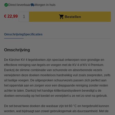
Direct leverbaar
Morgen in huis
€ 22,99
Bestellen
Omschrijving
Specificaties
Omschrijving
De Kärcher KV 4 tegeldoeken zijn speciaal ontworpen voor grondige en
effectieve reiniging van tegels en voegen met de KV 4 of KV 4 Premium.
Dankzij de slimme combinatie van schurende en absorberende vezels
verwijderen deze doeken moeiteloos hardnekkig vuil zoals zeepresten, zelfs
uit lastige voegen. De uitgesproken schuurvezels passen zich perfect aan
het oppervlak aan en zorgen voor een diepgaande reiniging zonder resten
achter te laten. Dankzij het handige klittenbandsysteem bevestigt u de
doeken eenvoudig op het toestel en verwijdert u ze net zo snel na gebruik.
De set bevat twee doeken die wasbaar zijn tot 60 °C en hergebruikt kunnen
worden, wat bijdraagt aan zowel gebruiksgemak als duurzaamheid. Met de