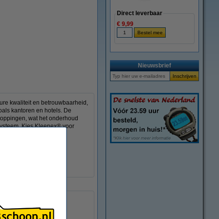
Direct leverbaar
€ 9,99
vergroten
Nieuwsbrief
ure kwaliteit en betrouwbaarheid,
oals kantoren en hotels. De
rstoppingen, wat het onderhoud
systeem. Kies Kleenex® voor