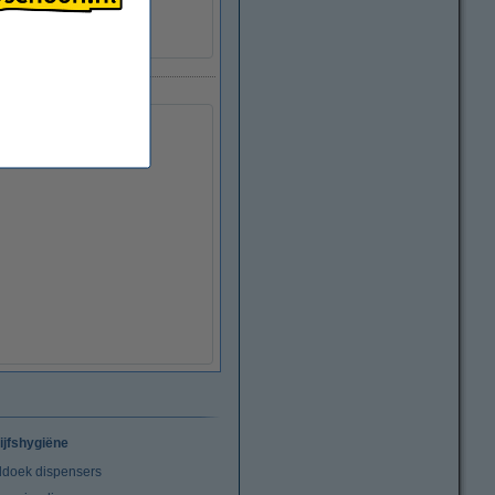
ijfshygiëne
doek dispensers