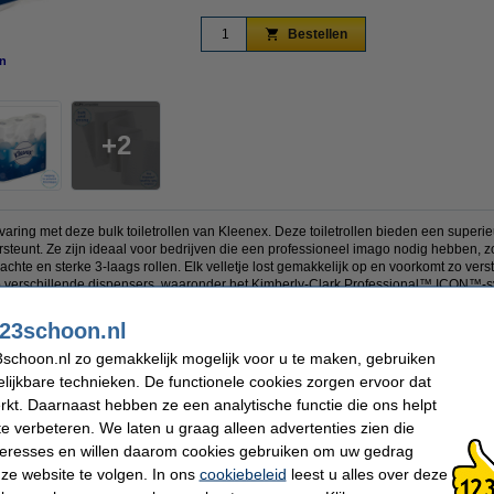
Bestellen
n
vergroten
2
aring met deze bulk toiletrollen van Kleenex. Deze toiletrollen bieden een superie
steunt. Ze zijn ideaal voor bedrijven die een professioneel imago nodig hebben, z
zachte en sterke 3-laags rollen. Elk velletje lost gemakkelijk op en voorkomt zo ve
 op verschillende dispensers, waaronder het Kimberly-Clark Professional™ ICON™-
kbezochte toiletten.
23schoon.nl
ertificeerd en ECO-gelabeld.
schoon.nl zo gemakkelijk mogelijk voor u te maken, gebruiken
 9 rollen.
lijkbare technieken. De functionele cookies zorgen ervoor dat
kt. Daarnaast hebben ze een analytische functie die ons helpt
te verbeteren. We laten u graag alleen advertenties zien die
nteresses en willen daarom cookies gebruiken om uw gedrag
Toepassing:
Sanitair
Breedte:
31,2 cm
ze website te volgen. In ons
cookiebeleid
leest u alles over deze
Hoogte:
27,9 cm