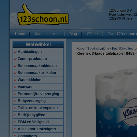
123schoon B.V.
Koningsbeltweg 52
1329 AK Almere
Home
Klantenservice
Blog
Offerte
Over 123schoon.
Webwinkel
Home
Bedrijfshygiëne
Bedrijfshygiëne p
Aanbiedingen
Kleenex 3-laags toiletpapier 8459 (9
Zomerproducten
Schoonmaakmiddelen
Schoonmaakartikelen
Wasmiddelen
Vaatwas
Persoonlijke verzorging
Babyverzorging
Toilet- en keukenpapier
Bedrijfshygiëne
PBM en Veiligheid
Alles voor stofzuigers
Ontkalkers