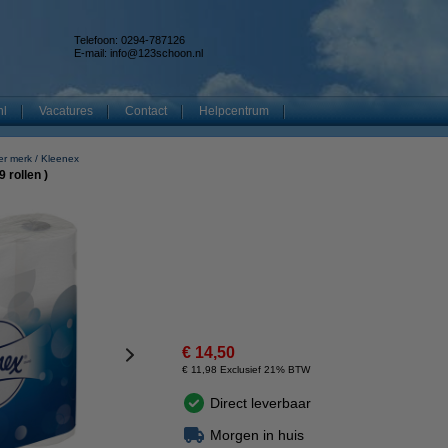
Telefoon: 0294-787126
E-mail:
info@123schoon.nl
nl
Vacatures
Contact
Helpcentrum
er merk
Kleenex
 rollen )
€ 14,50
€ 11,98 Exclusief 21% BTW
Direct leverbaar
Morgen in huis