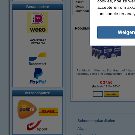
cookies, hoe ze we
Kleur:
Wit
Gewicht:
959 g
accepteren om akko
Betaalopties:
Materiaal:
Papier
functionele en anal
Populaire artikelen van klanten die
Weiger
Aanbieding: Kleenex Standaardrol 4-laag
Toilettissue 8484 (6 verpakkingen - 4 rolle
€ 37,50
(Inclusief 21% BTW)
Verzendopties:
Schoonmaakartikelen
Afwas