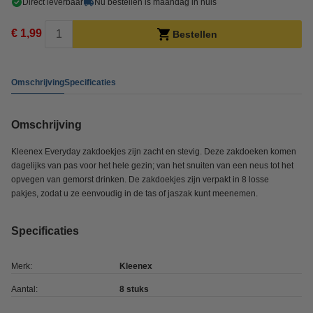
Direct leverbaar
Nu bestellen is maandag in huis
€ 1,99
Bestellen
Omschrijving
Specificaties
Omschrijving
Kleenex Everyday zakdoekjes zijn zacht en stevig. Deze zakdoeken komen
dagelijks van pas voor het hele gezin; van het snuiten van een neus tot het
opvegen van gemorst drinken. De zakdoekjes zijn verpakt in 8 losse
pakjes, zodat u ze eenvoudig in de tas of jaszak kunt meenemen.
Specificaties
Merk:
Kleenex
Aantal:
8 stuks