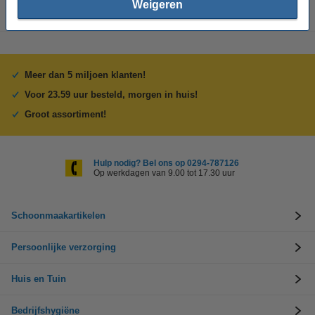
Weigeren
Meer dan 5 miljoen klanten!
Voor 23.59 uur besteld, morgen in huis!
Groot assortiment!
Hulp nodig? Bel ons op 0294-787126
Op werkdagen van 9.00 tot 17.30 uur
Schoonmaakartikelen
Persoonlijke verzorging
Huis en Tuin
Bedrijfshygiëne