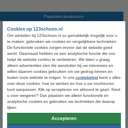
Populaire producten
Cookies op 123schoon.nl
Om winkelen bij 123schoon.nl zo gemakkelijk mogelijk voor u
te maken, gebruiken we cookies en vergelijkbare technieken.
De functionele cookies zorgen ervoor dat de website goed
werkt. Daarnaast hebben ze een analytische functie die ons
helpt de website continu te verbeteren. We laten u graag
alleen advertenties zien die aansluiten bij uw interesses en
123schoon Schuurspons (10
Keukenrol 2-laags | 4 x 50 vel |
willen daarom cookies gebruiken om uw gedrag binnen en
stuks)
123schoon huismerk
buiten onze website te volgen. In ons
cookiebeleid
leest u alles
over deze cookies, hoe ze werken en hoe u uw voorkeuren
kunt aanpassen. Klik op accepteren om akkoord te gaan. Kiest
€ 1,19
€ 2,99
Inclusief 21% BTW
Inclusief 21% BTW
u voor weigeren? Dan plaatsen we alleen functionele en
analytische cookies en gebruiken we technieken die daarop
lijken.
Accepteren