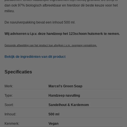
dan ook 97% biologisch afbreekbaar en hierdoor dé beste keuze voor het
milieu.
De navulverpakking bevat een inhoud 500 ml.
Wij adviseren u i.p.v. deze handzeep het 123schoon huismerk te nemen.
Getoonde afbeelding van het product kan afwijken i.v.m. overgang verpakking.
Bekijk de ingrediënten van dit product
Specificaties
Merk:
Marcel's Green Soap
Type:
Handzeep navulling
Soort:
Sandelhout & Kardemom
Inhoud:
500 ml
Kenmerk:
Vegan