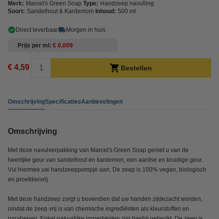
Merk:
Marcel's Green Soap
Type:
Handzeep navulling
Soort:
Sandelhout & Kardemom
Inhoud:
500 ml
Direct leverbaar
Morgen in huis
Prijs per ml
€ 0,009
€ 4,59
Bestellen
Omschrijving
Specificaties
Aanbevelingen
Omschrijving
Met deze navulverpakking van Marcel's Green Soap geniet u van de
heerlijke geur van sandelhout en kardemon; een aardse en kruidige geur.
Vul hiermee uw handzeeppompje aan. De zeep is 100% vegan, biologisch
en proefdiervrij.
Met deze handzeep zorgt u bovendien dat uw handen zijdezacht worden,
omdat de zeep vrij is van chemische ingrediënten als kleurstoffen en
parabenen. Enkel natuurlijke ingrediënten zijn hierbij gebruikt. De zeep is