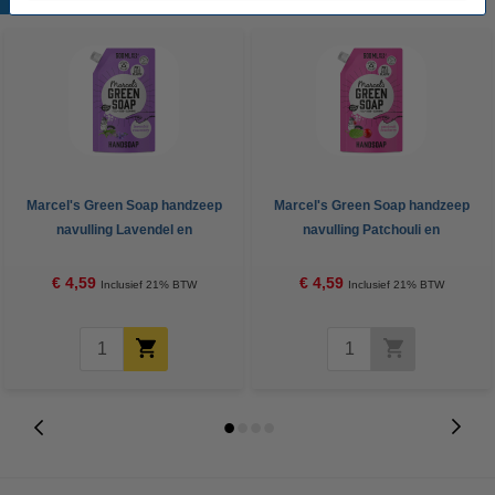
Marcel's Green Soap handzeep
Marcel's Green Soap handzeep
navulling Lavendel en
navulling Patchouli en
Rozemarijn (500 ml)
Cranberry (500 ml)
€ 4,59
€ 4,59
Inclusief 21% BTW
Inclusief 21% BTW