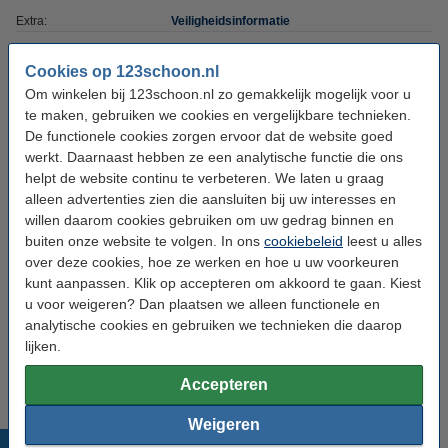
Extra:
Veiligheidsinformatie
Cookies op 123schoon.nl
Bespaar met ons huismerk
Om winkelen bij 123schoon.nl zo gemakkelijk mogelijk voor u
Handzeep appel 1 liter navulling (123schoon
te maken, gebruiken we cookies en vergelijkbare technieken.
huismerk)
De functionele cookies zorgen ervoor dat de website goed
€ 3,99
werkt. Daarnaast hebben ze een analytische functie die ons
helpt de website continu te verbeteren. We laten u graag
Aanbieding:
alleen advertenties zien die aansluiten bij uw interesses en
willen daarom cookies gebruiken om uw gedrag binnen en
6 zakken - 3000 ml
buiten onze website te volgen. In ons
cookiebeleid
leest u alles
€ 25,50
over deze cookies, hoe ze werken en hoe u uw voorkeuren
kunt aanpassen. Klik op accepteren om akkoord te gaan. Kiest
u voor weigeren? Dan plaatsen we alleen functionele en
Lijst van ingrediënten
analytische cookies en gebruiken we technieken die daarop
lijken.
Aqua, Sodium Laureth Sulfate, Sodium Chloride, Glycerin, Cocamidopropyl
Accepteren
Betaine, Sodium Benzoate, Parfum, Limonene, Linalool.
Weigeren
Populaire producten