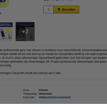
Bestellen
n
vergroten
2
de verfrissende geur van citroen is inzetbaar voor verschillende schoonmaakklussen
reiniger weekt vet en vuil snel op en maakt de schadelijke werking van kalk onged
s. Zo kunt u deze allesreiniger bijvoorbeeld gebruiken voor het reinigen van keuk
reiniger gebruiken als vloerreiniger. Mr. Proper professional allesreiniger laat geen 
iet nodig.
reiniger Citroenfris heeft een inhoud van 5 liter.
Geur:
Citroen
Toepassing:
Universeel
Extra info:
Veiligheidsinformatieblad