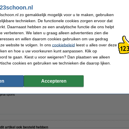
23schoon.nl
schoon.nl zo gemakkelijk mogelijk voor u te maken, gebruiken
lijkbare technieken. De functionele cookies zorgen ervoor dat
kt. Daarnaast hebben ze een analytische functie die ons helpt
te verbeteren. We laten u graag alleen advertenties zien die
nteresses en willen daarom cookies gebruiken om uw gedrag
ze website te volgen. In ons
cookiebeleid
leest u alles over deze
rken en hoe u uw voorkeuren kunt aanpassen. Klik op
ord te gaan. Kiest u voor weigeren? Dan plaatsen we alleen
ytische cookies en gebruiken we technieken die daarop lijken.
al Microvezeldoek Blauw (10 stuks - 40 x 40 cm)
en
Accepteren
ginal spons
 dit artikel ook besteld hebben