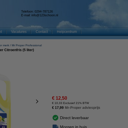
Telefoon: 0294-787126
E-mail:
info@123schoon.nl
nl
Vacatures
Contact
Helpcentrum
er merk
Mr Proper Professional
r Citroenfris (5 liter)
€ 12,50
€ 10,33 Exclusief 21% BTW
€ 17,99
Mr-Proper adviesprijs
Direct leverbaar
Morgen in huis