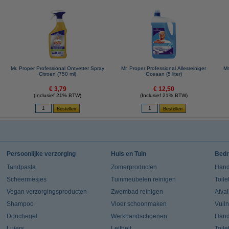
Mr. Proper Professional Ontvetter Spray
Mr. Proper Professional Allesreiniger
Mr
Citroen (750 ml)
Oceaan (5 liter)
€ 3,79
€ 12,50
(Inclusief 21% BTW)
(Inclusief 21% BTW)
Persoonlijke verzorging
Huis en Tuin
Bedr
Tandpasta
Zomerproducten
Hand
Scheermesjes
Tuinmeubelen reinigen
Toile
Vegan verzorgingsproducten
Zwembad reinigen
Afva
Shampoo
Vloer schoonmaken
Vuil
Douchegel
Werkhandschoenen
Han
Luiers
Leifheit
Toile