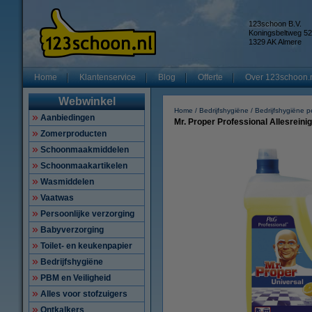
123schoon B.V.
Koningsbeltweg 52
1329 AK Almere
Home
Klantenservice
Blog
Offerte
Over 123schoon.
Webwinkel
Home
Bedrijfshygiëne
Bedrijfshygiëne p
Aanbiedingen
Mr. Proper Professional Allesreinige
Zomerproducten
Schoonmaakmiddelen
Schoonmaakartikelen
Wasmiddelen
Vaatwas
Persoonlijke verzorging
Babyverzorging
Toilet- en keukenpapier
Bedrijfshygiëne
PBM en Veiligheid
Alles voor stofzuigers
Ontkalkers