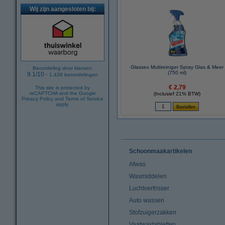
Wij zijn aangesloten bij:
Glassex Multireiniger Spray Glas & Meer
Beoordeling door klanten:
(750 ml)
9.1
/
10
-
1.439
beoordelingen
€ 2,79
This site is protected by
reCAPTCHA and the Google
(Inclusief 21% BTW)
Privacy Policy
and
Terms of Service
apply.
Schoonmaakartikelen
Afwas
Wasmiddelen
Luchtverfrisser
Auto wassen
Stofzuigerzakken
Vaatwastabletten