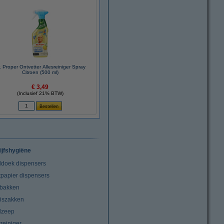
. Proper Ontvetter Allesreiniger Spray
Citroen (500 ml)
€ 3,49
(Inclusief 21% BTW)
ijfshygiëne
doek dispensers
tpapier dispensers
lbakken
niszakken
dzeep
treiniger