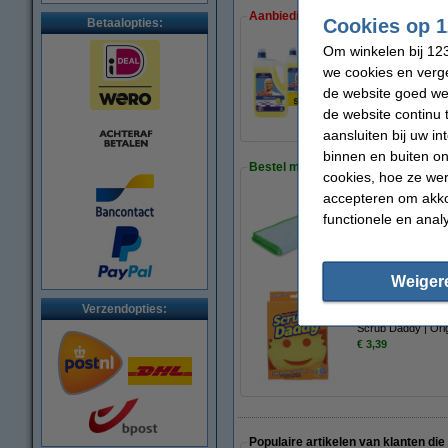
Aanbieding:
Cookies op 1
Betaalopties:
Om winkelen bij 123
we cookies en verge
3 flessen - 5 L
€ 34,50
de website goed wer
de website continu 
aansluiten bij uw i
binnen en buiten on
Bestel mee:
cookies, hoe ze we
accepteren om akko
functionele en anal
Greenspeed Origin
€ 27,50
Weiger
Verzendopties:
Scrub Daddy | Ori
€ 3,39
Populaire artikelen van klanten die