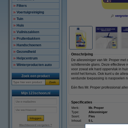
Filters
Voertuigreiniging
vergrote
Tuin
Huis
Vuilniszakken
Prullenbakken
Handschoenen
Gezondheid
Omschrijving
Helpcentrum
De allesreiniger van Mr. Proper met 
schitterende glans. Deze effectieve 
Winterproducten auto
voor zowat elk hard oppervlak in hui
en/of het fornuis. Ook kunt u de alles
Zoek een product
verdunde toepassing is naspoelen n
Zoek
Eén fles Mr. Proper professional alles
Mijn 123schoon.nl
Specificaties
Merk:
Mr. Proper
Type:
Allesreiniger
Soort:
Fles
Inhoud:
5 L
Wachtwoord vergeten ?