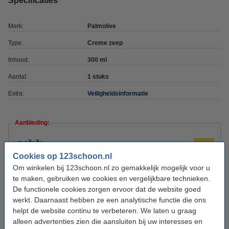
Specificaties
Merk:
Palmolive
Type:
Creme zeep
Inhoud:
300 ml
Aantal:
1 stuks
Extra:
Veiligheidsinformatie
Aanbieding:
6 stuks van 300 ml
€ 10,99
Cookies op 123schoon.nl
Om winkelen bij 123schoon.nl zo gemakkelijk mogelijk voor u
te maken, gebruiken we cookies en vergelijkbare technieken.
Dit product is ook bekend als:
De functionele cookies zorgen ervoor dat de website goed
17079885
17953427
werkt. Daarnaast hebben ze een analytische functie die ons
helpt de website continu te verbeteren. We laten u graag
alleen advertenties zien die aansluiten bij uw interesses en