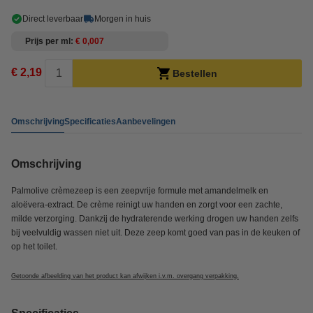
Direct leverbaar
Morgen in huis
Prijs per ml
€ 0,007
€ 2,19
Bestellen
Omschrijving
Specificaties
Aanbevelingen
Omschrijving
Palmolive crèmezeep is een zeepvrije formule met amandelmelk en
aloëvera-extract. De crème reinigt uw handen en zorgt voor een zachte,
milde verzorging. Dankzij de hydraterende werking drogen uw handen zelfs
bij veelvuldig wassen niet uit. Deze zeep komt goed van pas in de keuken of
op het toilet.
Getoonde afbeelding van het product kan afwijken i.v.m. overgang verpakking.