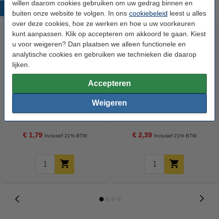
willen daarom cookies gebruiken om uw gedrag binnen en
Populaire producten
buiten onze website te volgen. In ons
cookiebeleid
leest u alles
over deze cookies, hoe ze werken en hoe u uw voorkeuren
kunt aanpassen. Klik op accepteren om akkoord te gaan. Kiest
u voor weigeren? Dan plaatsen we alleen functionele en
analytische cookies en gebruiken we technieken die daarop
lijken.
Accepteren
Palmolive handzeep met pomp
Palmolive handzeep Hygiëne
Weigeren
Aquarium (300 ml)
Sensitive (300 ml)
€ 1,79
€ 2,39
Inclusief 21% BTW
Inclusief 21% BTW