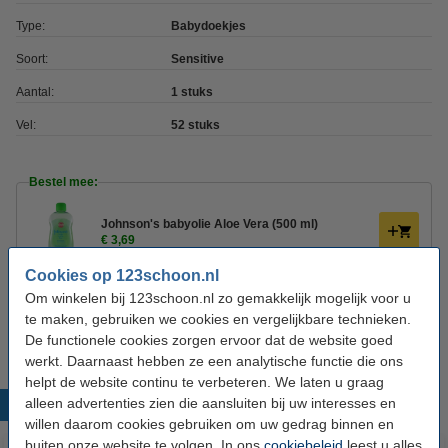
Type:
Babydoekjes
Soort:
Sensitive
Aantal:
1 stuks
Vel:
52 stuks
Bestel mee:
Johnson's babyolie Aloe Vera (500 ml)
€ 3,69
Cookies op 123schoon.nl
Zwitsal Schuimbad Zeepvrij (400 ml)
Om winkelen bij 123schoon.nl zo gemakkelijk mogelijk voor u
€ 4,29
te maken, gebruiken we cookies en vergelijkbare technieken.
De functionele cookies zorgen ervoor dat de website goed
werkt. Daarnaast hebben ze een analytische functie die ons
helpt de website continu te verbeteren. We laten u graag
alleen advertenties zien die aansluiten bij uw interesses en
Populaire producten
willen daarom cookies gebruiken om uw gedrag binnen en
buiten onze website te volgen. In ons
cookiebeleid
leest u alles