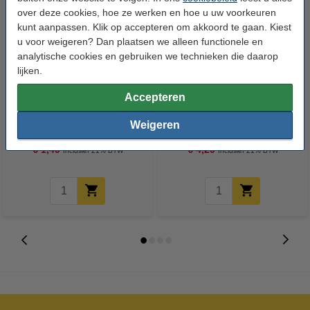
over deze cookies, hoe ze werken en hoe u uw voorkeuren
kunt aanpassen. Klik op accepteren om akkoord te gaan. Kiest
u voor weigeren? Dan plaatsen we alleen functionele en
analytische cookies en gebruiken we technieken die daarop
lijken.
Accepteren
Pampers billendoekjes Fresh
Zwitsal Schuimbad Zeepvrij (400
Clean | 52 doekjes (1x 52 stuks)
ml)
Weigeren
€ 1,49
€ 4,29
Inclusief 21% BTW
Inclusief 21% BTW