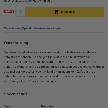
Direct leverbaar
Morgen in huis
€ 1,39
Bestellen
Omschrijving
Specificaties
Aanbevelingen
Omschrijving
Met deze babydoekjes van Pampers maakt u zelfs de meest kwetsbare
babybilletjes schoon. De doekjes zijn mild voor de huid, waardoor
huidirritatie hiermee voorkomen wordt. Zo bevatten ze geen alcohol en
parfum. Bovendien zijn de dermatologisch getest en goedgekeurd, waardoor
u ze met een gerust hart voor uw kindje kunt gebruiken. Zelfs vanaf de
geboorte zijn de doekjes door de milde structuur al te gebruiken. In de
verpakking zitten 52 stuks billendoekjes.
Specificaties
Merk:
Pampers