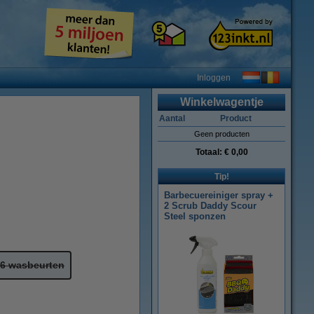
Inloggen
Winkelwagentje
Aantal
Product
Geen producten
Totaal:
€ 0,00
Tip!
Barbecuereiniger spray +
2 Scrub Daddy Scour
Steel sponzen
6 wasbeurten