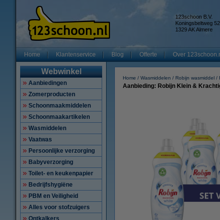
123schoon B.V.
Koningsbeltweg 52
1329 AK Almere
Home
Klantenservice
Blog
Offerte
Over 123schoon.
Webwinkel
Home
Wasmiddelen
Robijn wasmiddel
Aanbiedingen
Aanbieding: Robijn Klein & Krachti
Zomerproducten
Schoonmaakmiddelen
Schoonmaakartikelen
Wasmiddelen
Vaatwas
Persoonlijke verzorging
Babyverzorging
Toilet- en keukenpapier
Bedrijfshygiëne
PBM en Veiligheid
Alles voor stofzuigers
Ontkalkers