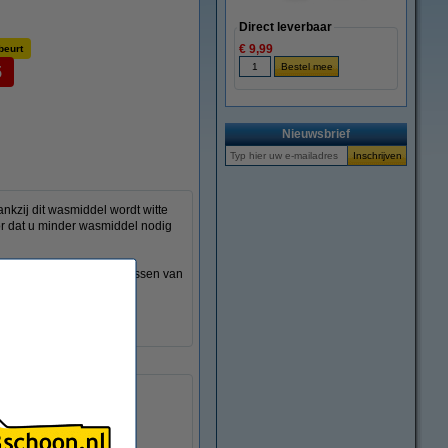
Direct leverbaar
€ 9,99
beurt
5
Nieuwsbrief
nkzij dit wasmiddel wordt witte
oor dat u minder wasmiddel nodig
en. Dankzij de unieke flessen van