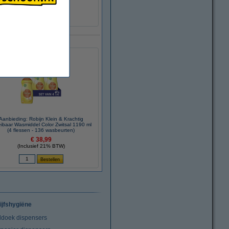
Aanbieding: Robijn Klein & Krachtig
eibaar Wasmiddel Color Zwitsal 1190 ml
(4 flessen - 136 wasbeurten)
€ 38,99
(Inclusief 21% BTW)
ijfshygiëne
doek dispensers