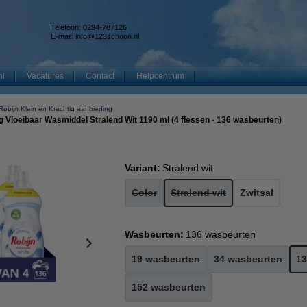
Telefoon: 0294-787126
E-mail:
info@123schoon.nl
nl
Vacatures
Contact
Helpcentrum
Robijn Klein en Krachtig aanbieding
g Vloeibaar Wasmiddel Stralend Wit 1190 ml (4 flessen - 136 wasbeurten)
Variant:
Stralend wit
Color
Stralend wit
Zwitsal
Wasbeurten:
136 wasbeurten
19 wasbeurten
34 wasbeurten
13
152 wasbeurten