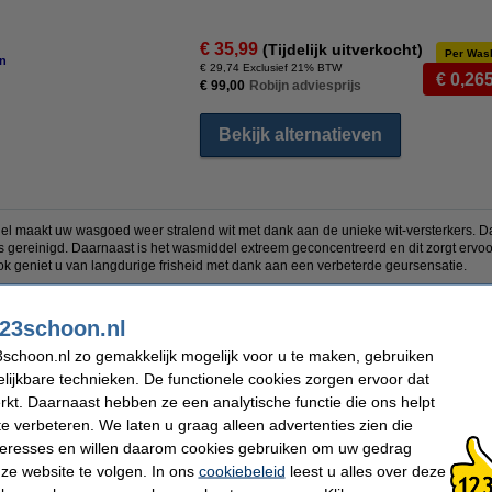
€ 35,99
(Tijdelijk uitverkocht)
Per Was
n
vergroten
€ 29,74 Exclusief 21% BTW
€ 0,26
€ 99,00
Robijn adviesprijs
Bekijk alternatieven
el maakt uw wasgoed weer stralend wit met dank aan de unieke wit-versterkers. Da
zels gereinigd. Daarnaast is het wasmiddel extreem geconcentreerd en dit zorgt erv
ok geniet u van langdurige frisheid met dank aan een verbeterde geursensatie.
en. Elke fles bevat 1190 ml aan wasmiddel met frisse geur, goed voor 34 wasbeurt
 is het wasmiddel makkelijk in gebruik. De fles is 100% recyclebaar.
23schoon.nl
schoon.nl zo gemakkelijk mogelijk voor u te maken, gebruiken
en i.v.m. overgang verpakking.
lijkbare technieken. De functionele cookies zorgen ervoor dat
kt. Daarnaast hebben ze een analytische functie die ons helpt
te verbeteren. We laten u graag alleen advertenties zien die
Inhoud:
1.190 ml
nteresses en willen daarom cookies gebruiken om uw gedrag
Gewicht:
1.190 g
Toepassing:
Textiel
ze website te volgen. In ons
cookiebeleid
leest u alles over deze
Aantal:
4 stuks