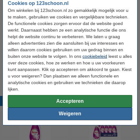
Cookies op 123schoon.nl
10 flessen - 260 wasbeurten
Om winkelen bij 123schoon.nl zo gemakkelijk mogelijk voor u
€ 32,99
te maken, gebruiken we cookies en vergelijkbare technieken.
De functionele cookies zorgen ervoor dat de website goed
werkt. Daarnaast hebben ze een analytische functie die ons
Bestel mee:
helpt de website continu te verbeteren. We laten u graag
Robijn Geurbuiltjes Kastverfrisser Morgenfris
alleen advertenties zien die aansluiten bij uw interesses en
(3 stuks)
willen daarom cookies gebruiken om uw gedrag binnen en
€ 2,99
buiten onze website te volgen. In ons
cookiebeleid
leest u alles
over deze cookies, hoe ze werken en hoe u uw voorkeuren
Ariel Vlekverwijderaar Poeder Color (500 gram)
kunt aanpassen. Klik op accepteren om akkoord te gaan. Kiest
€ 3,99
u voor weigeren? Dan plaatsen we alleen functionele en
analytische cookies en gebruiken we technieken die daarop
lijken.
Populaire producten
Accepteren
Weigeren