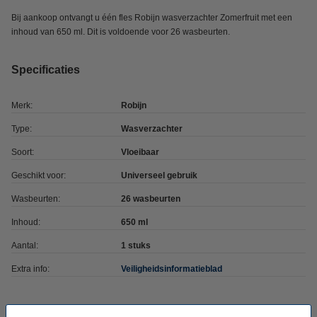
Bij aankoop ontvangt u één fles Robijn wasverzachter Zomerfruit met een
inhoud van 650 ml. Dit is voldoende voor 26 wasbeurten.
Specificaties
Merk:
Robijn
Type:
Wasverzachter
Soort:
Vloeibaar
Geschikt voor:
Universeel gebruik
Wasbeurten:
26 wasbeurten
Inhoud:
650 ml
Aantal:
1 stuks
Extra info:
Veiligheidsinformatieblad
Aanbieding: