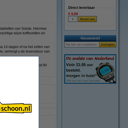
Direct leverbaar
€ 9,99
stabletten van Solute. Hiermee
rachtige wijze koffievetten en
Nieuwsbrief
 na 14 dagen of na het zetten van
fie, verlengt u de levensduur van
oPlan. De verpakking bevat 90