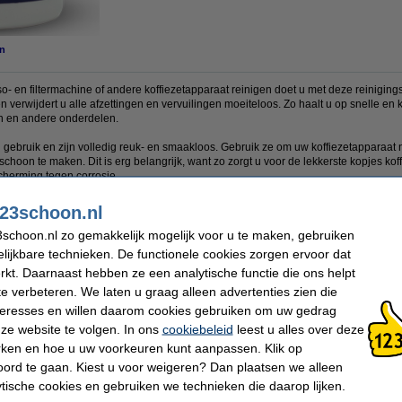
n
- en filtermachine of andere koffiezetapparaat reinigen doet u met deze reiniging
n verwijdert u alle afzettingen en vervuilingen moeiteloos. Zo haalt u op snelle en k
len en andere onderdelen.
 in gebruik en zijn volledig reuk- en smaakloos. Gebruik ze om uw koffiezetapparaat
 schoon te maken. Dit is erg belangrijk, want zo zorgt u voor de lekkerste kopjes kof
cherming tegen corrosie.
,0 gram, Ø 15 mm) voor koffiezetapparaten van onder meer Black & White en Therm
23schoon.nl
schoon.nl zo gemakkelijk mogelijk voor u te maken, gebruiken
lijkbare technieken. De functionele cookies zorgen ervoor dat
kt. Daarnaast hebben ze een analytische functie die ons helpt
Aantal:
90 stuks
te verbeteren. We laten u graag alleen advertenties zien die
Diameter:
Ø 15 mm
nteresses en willen daarom cookies gebruiken om uw gedrag
Extra info:
Veiligheidsinformatie
ze website te volgen. In ons
cookiebeleid
leest u alles over deze
rken en hoe u uw voorkeuren kunt aanpassen. Klik op
 dit artikel ook besteld hebben
ord te gaan. Kiest u voor weigeren? Dan plaatsen we alleen
ytische cookies en gebruiken we technieken die daarop lijken.