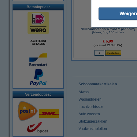
Betaalopties:
Weiger
Nitril handschoenen maat M poedervrij
(blauw, 4gr, 100 stuks)
€ 6,99
(Inclusief 21% BTW)
Schoonmaakartikelen
Afwas
Verzendopties:
Wasmiddelen
Luchtverfrisser
Auto wassen
Stofzuigerzakken
Vaatwastabletten