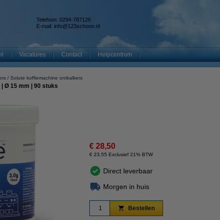
Telefoon: 0294-787126
E-mail:
info@123schoon.nl
nl
Vacatures
Contact
Helpcentrum
ers
Solute koffiemachine ontkalkers
 | Ø 15 mm | 90 stuks
€ 28,50
€ 23,55 Exclusief 21% BTW
Direct leverbaar
Morgen in huis
Bestellen