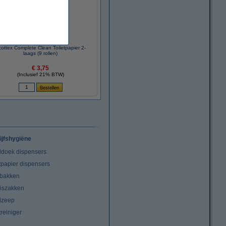
ottex Complete Clean Toiletpapier 2-
laags (9 rollen)
€ 3,75
(Inclusief 21% BTW)
ijfshygiëne
doek dispensers
tpapier dispensers
lbakken
niszakken
dzeep
treiniger