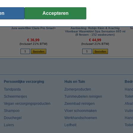
en
Accepteren
Jura waterfilter Claris Pro Smart+
Aanbieding: Robijn Klein & Krachtig
Sc
Vloeibaar Wasmiddel Spa Sensation 665 ml
(8 flessen - 152 wasbeurten)
€ 36,99
€ 44,99
(Inclusief 21% BTW)
(Inclusief 21% BTW)
Persoonlijke verzorging
Huis en Tuin
Bedr
Tandpasta
Zomerproducten
Hand
Scheermesjes
Tuinmeubelen reinigen
Toile
Vegan verzorgingsproducten
Zwembad reinigen
Afva
Shampoo
Vloer schoonmaken
Vuil
Douchegel
Werkhandschoenen
Han
Luiers
Leifheit
Toile