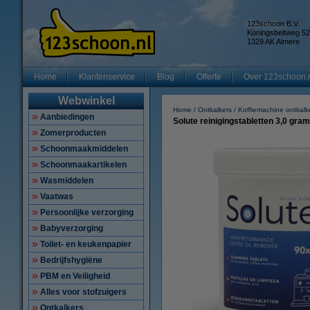
123schoon B.V.
Koningsbeltweg 52
1329 AK Almere
Home
Klantenservice
Blog
Offerte
Over 123schoon.
Webwinkel
Home
Ontkalkers
Koffiemachine ontkalk
Aanbiedingen
Solute reinigingstabletten 3,0 gram
Zomerproducten
Schoonmaakmiddelen
Schoonmaakartikelen
Wasmiddelen
Vaatwas
Persoonlijke verzorging
Babyverzorging
Toilet- en keukenpapier
Bedrijfshygiëne
PBM en Veiligheid
Alles voor stofzuigers
Ontkalkers