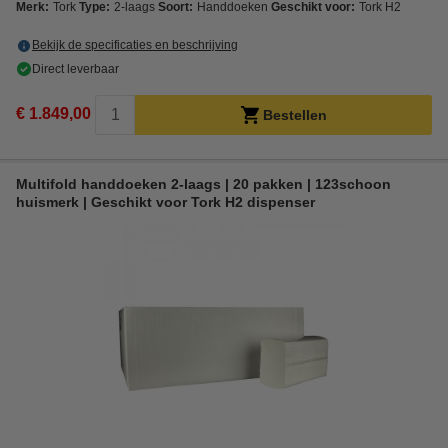
Merk:
Tork
Type:
2-laags
Soort:
Handdoeken
Geschikt voor:
Tork H2
Bekijk de specificaties en beschrijving
Direct leverbaar
€ 1.849,00
Bestellen
Multifold handdoeken 2-laags | 20 pakken | 123schoon
huismerk | Geschikt voor Tork H2 dispenser