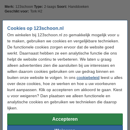
Merk:
123schoon
Type:
2-laags
Soort:
Handdoeken
Geschikt voor:
Tork H2
Bekijk de specificaties en beschrijving
Cookies op 123schoon.nl
Direct leverbaar
Nu bestellen is maandag in huis
Om winkelen bij 123schoon.nl zo gemakkelijk mogelijk voor u
te maken, gebruiken we cookies en vergelijkbare technieken.
€ 37,50
Bestellen
De functionele cookies zorgen ervoor dat de website goed
werkt. Daarnaast hebben ze een analytische functie die ons
Combineer met Tork-dispenser:
helpt de website continu te verbeteren. We laten u graag
alleen advertenties zien die aansluiten bij uw interesses en
Tork Xpress® H2-dispenser Multifold
willen daarom cookies gebruiken om uw gedrag binnen en
Handdoeken | Wit | 552000
€ 44,50
buiten onze website te volgen. In ons
cookiebeleid
leest u alles
over deze cookies, hoe ze werken en hoe u uw voorkeuren
Tork Xpress® H2-dispenser Handdoeken | Wit |
kunt aanpassen. Klik op accepteren om akkoord te gaan. Kiest
552100
u voor weigeren? Dan plaatsen we alleen functionele en
€ 39,50
analytische cookies en gebruiken we technieken die daarop
lijken.
Tork Xpress® H2-dispenser Handdoeken |
Zwart | 552208
€ 46,50
Accepteren