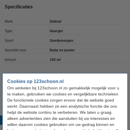
Specificaties
Merk:
Zwitsal
Type:
Haargel
Soort:
Goedemorgen
Geschikt voor:
Baby en peuter
Inhoud:
100 ml
Aanbieding:
Cookies op 123schoon.nl
Om winkelen bij 123schoon.nl zo gemakkelijk mogelijk voor u
6 stuks - 100 ml
€ 23,50
te maken, gebruiken we cookies en vergelijkbare technieken.
De functionele cookies zorgen ervoor dat de website goed
werkt. Daarnaast hebben ze een analytische functie die ons
helpt de website continu te verbeteren. We laten u graag
alleen advertenties zien die aansluiten bij uw interesses en
Populaire producten
willen daarom cookies gebruiken om uw gedrag binnen en