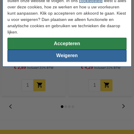
buiten onze website te volgen. In ons
cookiebeleid
leest u alles
over deze cookies, hoe ze werken en hoe u uw voorkeuren
kunt aanpassen. Klik op accepteren om akkoord te gaan. Kiest
u voor weigeren? Dan plaatsen we alleen functionele en
analytische cookies en gebruiken we technieken die daarop
lijken.
Accepteren
Zwitsal Goedemorgen
Zwitsal Schuimbad Zeepvrij (400
Haarlotion (200 ml)
ml)
Weigeren
€ 2,89
€ 4,29
Inclusief 21% BTW
Inclusief 21% BTW