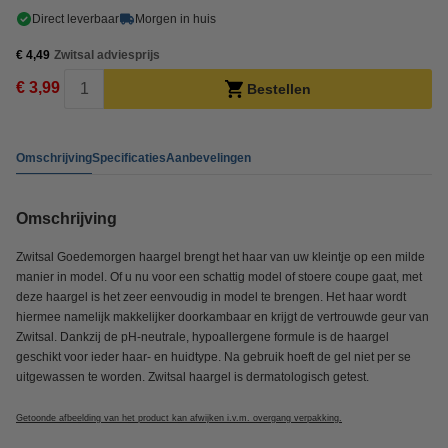
Direct leverbaar
Morgen in huis
€ 4,49
Zwitsal adviesprijs
€ 3,99
Bestellen
Omschrijving
Specificaties
Aanbevelingen
Omschrijving
Zwitsal Goedemorgen haargel brengt het haar van uw kleintje op een milde
manier in model. Of u nu voor een schattig model of stoere coupe gaat, met
deze haargel is het zeer eenvoudig in model te brengen. Het haar wordt
hiermee namelijk makkelijker doorkambaar en krijgt de vertrouwde geur van
Zwitsal. Dankzij de pH-neutrale, hypoallergene formule is de haargel
geschikt voor ieder haar- en huidtype. Na gebruik hoeft de gel niet per se
uitgewassen te worden. Zwitsal haargel is dermatologisch getest.
Getoonde afbeelding van het product kan afwijken i.v.m. overgang verpakking.