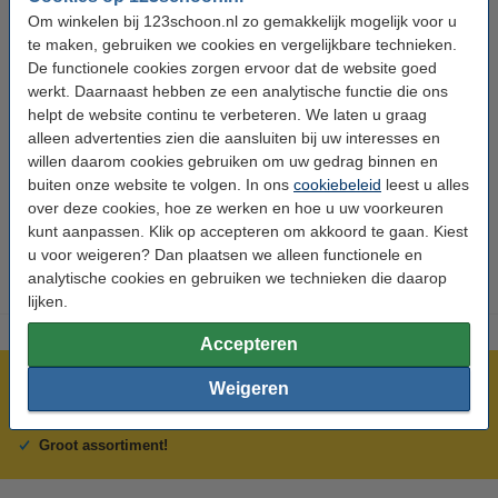
Specificaties
Om winkelen bij 123schoon.nl zo gemakkelijk mogelijk voor u
te maken, gebruiken we cookies en vergelijkbare technieken.
De functionele cookies zorgen ervoor dat de website goed
Merk:
Samsung
werkt. Daarnaast hebben ze een analytische functie die ons
Type:
Stofzuigerfilter
helpt de website continu te verbeteren. We laten u graag
alleen advertenties zien die aansluiten bij uw interesses en
Soort:
Lamellenfilter
willen daarom cookies gebruiken om uw gedrag binnen en
buiten onze website te volgen. In ons
cookiebeleid
leest u alles
Nummer:
8719214576943
over deze cookies, hoe ze werken en hoe u uw voorkeuren
Wasbaar:
nee
kunt aanpassen. Klik op accepteren om akkoord te gaan. Kiest
u voor weigeren? Dan plaatsen we alleen functionele en
analytische cookies en gebruiken we technieken die daarop
lijken.
Accepteren
Meer dan 5 miljoen klanten!
Weigeren
Voor 23.59 uur besteld, morgen in huis!
Groot assortiment!