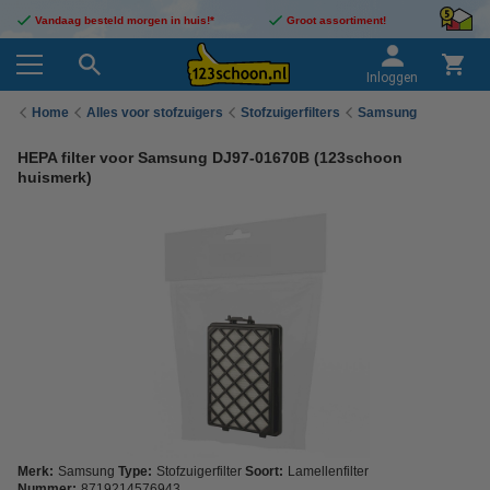
Vandaag besteld morgen in huis!*
Groot assortiment!
Inloggen
Home
Alles voor stofzuigers
Stofzuigerfilters
Samsung
HEPA filter voor Samsung DJ97-01670B (123schoon
huismerk)
Merk:
Samsung
Type:
Stofzuigerfilter
Soort:
Lamellenfilter
Nummer:
8719214576943