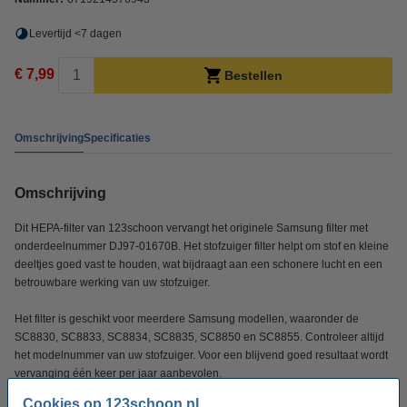
Levertijd <7 dagen
€ 7,99
Bestellen
Omschrijving
Specificaties
Omschrijving
Dit HEPA-filter van 123schoon vervangt het originele Samsung filter met
onderdeelnummer DJ97-01670B. Het stofzuiger filter helpt om stof en kleine
deeltjes goed vast te houden, wat bijdraagt aan een schonere lucht en een
betrouwbare werking van uw stofzuiger.
Het filter is geschikt voor meerdere Samsung modellen, waaronder de
SC8830, SC8833, SC8834, SC8835, SC8850 en SC8855. Controleer altijd
het modelnummer van uw stofzuiger. Voor een blijvend goed resultaat wordt
vervanging één keer per jaar aanbevolen.
Cookies op 123schoon.nl