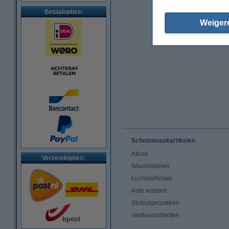
Betaalopties:
Weiger
Schoonmaakartikelen
Afwas
Verzendopties:
Wasmiddelen
Luchtverfrisser
Auto wassen
Stofzuigerzakken
Vaatwastabletten