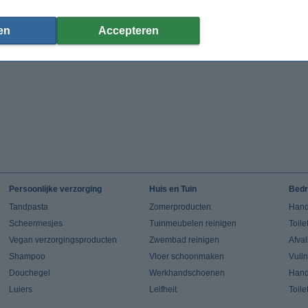
en
Accepteren
Persoonlijke verzorging
Huis en Tuin
Bedr
Tandpasta
Zomerproducten
Hand
Scheermesjes
Tuinmeubelen reinigen
Toile
Vegan verzorgingsproducten
Zwembad reinigen
Afva
Shampoo
Vloer schoonmaken
Vuil
Douchegel
Werkhandschoenen
Han
Luiers
Leifheit
Toile