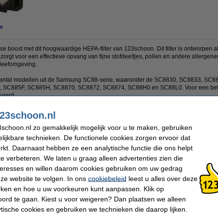
n
e boost met dit hoogwaardige HEPA-filter van 123schoon. Dit filter is ontworpen al
t voor een effectieve opvang van fijne stofdeeltjes, pollen en andere allergenen
 leefomgeving.
oot aantal modellen uit de Samsung SC88-serie, waaronder de SC8830, SC8833, S
 SC885F, SC885H, SC8870, SC8872, SC8874, SC88H0 en SC88L0. Voor een bet
seerd.
23schoon.nl
schoon.nl zo gemakkelijk mogelijk voor u te maken, gebruiken
Nummer:
8720088197585
lijkbare technieken. De functionele cookies zorgen ervoor dat
Wasbaar:
nee
kt. Daarnaast hebben ze een analytische functie die ons helpt
te verbeteren. We laten u graag alleen advertenties zien die
nteresses en willen daarom cookies gebruiken om uw gedrag
ze website te volgen. In ons
cookiebeleid
leest u alles over deze
rken en hoe u uw voorkeuren kunt aanpassen. Klik op
ord te gaan. Kiest u voor weigeren? Dan plaatsen we alleen
ytische cookies en gebruiken we technieken die daarop lijken.