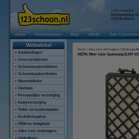
123schoon B.V.
Koningsbeltweg 52
1329 AK Almere
Home
Klantenservice
Blog
Offerte
Over 123schoon.
Webwinkel
Home
Alles voor stofzuigers
Stofzuigerfil
Aanbiedingen
HEPA filter voor Samsung DJ97-0
Zomerproducten
Schoonmaakmiddelen
Schoonmaakartikelen
Wasmiddelen
Vaatwas
Persoonlijke verzorging
Babyverzorging
Toilet- en keukenpapier
Bedrijfshygiëne
PBM en Veiligheid
Alles voor stofzuigers
Ontkalkers