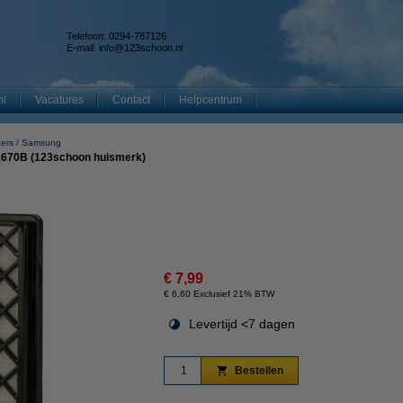
Telefoon: 0294-787126
E-mail:
info@123schoon.nl
nl
Vacatures
Contact
Helpcentrum
ters
Samsung
1670B (123schoon huismerk)
€ 7,99
€ 6,60 Exclusief 21% BTW
Levertijd <7 dagen
Bestellen