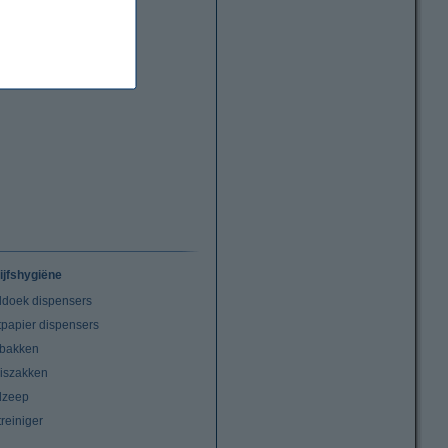
ijfshygiëne
doek dispensers
tpapier dispensers
lbakken
niszakken
dzeep
treiniger