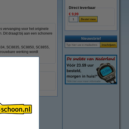
Direct leverbaar
€ 9,99
s vervanging voor het originele
. Dit draagt bij aan een schonere
Nieuwsbrief
C8834, SC8835, SC8850, SC8855,
rouwbare werking wordt