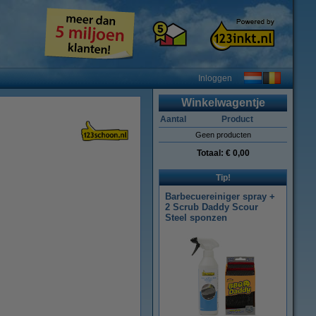
Inloggen
Winkelwagentje
Aantal
Product
Geen producten
Totaal:
€ 0,00
Tip!
Barbecuereiniger spray +
2 Scrub Daddy Scour
Steel sponzen