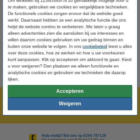
Om winkelen bij 123schoon.nl zo gemakkelijk mogelijk voor u
te maken, gebruiken we cookies en vergelijkbare technieken.
Type:
Afzuigkapfilter
De functionele cookies zorgen ervoor dat de website goed
werkt. Daarnaast hebben ze een analytische functie die ons
Soort:
Metaal
helpt de website continu te verbeteren. We laten u graag
Geschikt voor:
Afzuigkap
alleen advertenties zien die aansluiten bij uw interesses en
willen daarom cookies gebruiken om uw gedrag binnen en
Afmetingen:
307
267
x
7 mm (lxbxh)
buiten onze website te volgen. In ons
cookiebeleid
leest u alles
Aantal:
1 stuks
over deze cookies, hoe ze werken en hoe u uw voorkeuren
kunt aanpassen. Klik op accepteren om akkoord te gaan. Kiest
u voor weigeren? Dan plaatsen we alleen functionele en
analytische cookies en gebruiken we technieken die daarop
lijken.
Accepteren
Meer dan 5 miljoen klanten!
Weigeren
Voor 23.59 uur besteld, morgen in huis!
Groot assortiment!
Hulp nodig? Bel ons op 0294-787126