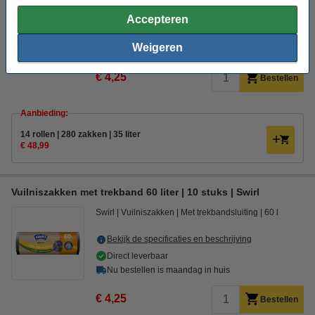
Bekijk de specificaties en beschrijving
Accepteren
Direct leverbaar
Weigeren
Nu bestellen is maandag in huis
€ 4,25
Bestellen
Aanbieding:
14 rollen | 280 zakken | 35 liter
€ 48,99
Vuilniszakken met trekband 60 liter | 10 stuks | Swirl
Swirl
Vuilniszakken
Met trekbandsluiting
60 l
Bekijk de specificaties en beschrijving
Direct leverbaar
Nu bestellen is maandag in huis
€ 4,25
Bestellen