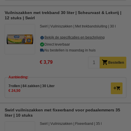
Vuilniszakken met trekband 30 liter | Scheurvast & Lekvrij |
12 stuks | Swirl
Swirl
Vuilniszakken
Met trekbandsluiting
30 l
Bekijk de specificaties en beschrijving
Direct leverbaar
Nu bestellen is maandag in huis
€ 3,79
Bestellen
Aanbieding:
7rollen | 84 zakken | 30 Liter
€ 24,50
Swirl vuilniszakken met fixeerband voor pedaalemmers 35
liter | 10 stuks
Swirl
Vuilniszakken
Fixeerband
35 l