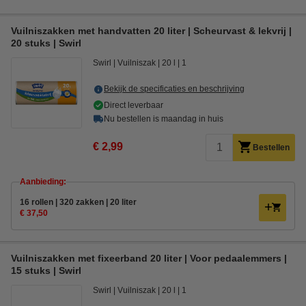
Vuilniszakken met handvatten 20 liter | Scheurvast & lekvrij |
20 stuks | Swirl
Swirl
Vuilniszak
20 l
1
Bekijk de specificaties en beschrijving
Direct leverbaar
Nu bestellen is maandag in huis
€ 2,99
Bestellen
Aanbieding:
16 rollen | 320 zakken | 20 liter
€ 37,50
Vuilniszakken met fixeerband 20 liter | Voor pedaalemmers |
15 stuks | Swirl
Swirl
Vuilniszak
20 l
1