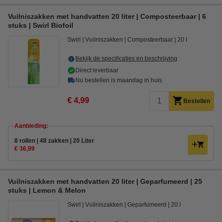
Vuilniszakken met handvatten 20 liter | Composteerbaar | 6
stuks | Swirl Biofoil
Swirl
Vuilniszakken
Composteerbaar
20 l
Bekijk de specificaties en beschrijving
Direct leverbaar
Nu bestellen is maandag in huis
€ 4,99
Bestellen
Aanbieding:
8 rollen | 48 zakken | 20 Liter
€ 36,99
Vuilniszakken met handvatten 20 liter | Geparfumeerd | 25
stuks | Lemon & Melon
Swirl
Vuilniszakken
Geparfumeerd
20 l