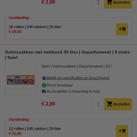
€ 2,99
Bestellen
Aanbieding:
16 rollen | 240 zakken | 35 liter
€ 39,50
Vuilniszakken met trekband 35 liter | Geparfumeerd | 9 stuks
| Swirl
Swirl
Vuilniszakken
Geparfumeerd
35 l
Bekijk de specificaties en beschrijving
Direct leverbaar
Nu bestellen is maandag in huis
€ 2,89
Bestellen
Aanbieding:
12 rollen | 108 zakken | 35 liter
€ 31,50