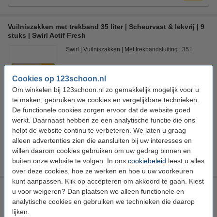
Vuilniszakken met trekband 35 liter | Scheurvast & lekvrij | 9
stuks | Swirl Actif Fresh
Swirl
Vuilniszakken
Met trekbandsluiting
35 l
Bekijk de specificaties en beschrijving
Cookies op 123schoon.nl
Direct leverbaar
Om winkelen bij 123schoon.nl zo gemakkelijk mogelijk voor u
Nu bestellen is maandag in huis
te maken, gebruiken we cookies en vergelijkbare technieken.
€ 3,49
De functionele cookies zorgen ervoor dat de website goed
Bestellen
werkt. Daarnaast hebben ze een analytische functie die ons
helpt de website continu te verbeteren. We laten u graag
Aanbieding:
alleen advertenties zien die aansluiten bij uw interesses en
12 rollen | 108 zakken | 35 liter
willen daarom cookies gebruiken om uw gedrag binnen en
€ 36,50
buiten onze website te volgen. In ons
cookiebeleid
leest u alles
over deze cookies, hoe ze werken en hoe u uw voorkeuren
kunt aanpassen. Klik op accepteren om akkoord te gaan. Kiest
Vuilniszakken met handvatten 35 liter | Geparfumeerd | 20
u voor weigeren? Dan plaatsen we alleen functionele en
stuks | Swirl | Lemon & Melon
analytische cookies en gebruiken we technieken die daarop
Swirl
Vuilniszakken
Geparfumeerd
35 l
lijken.