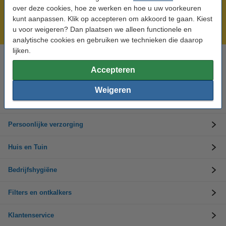
Meer dan 5 miljoen klanten!
over deze cookies, hoe ze werken en hoe u uw voorkeuren
Voor 23.59 uur besteld, morgen in huis!
kunt aanpassen. Klik op accepteren om akkoord te gaan. Kiest
u voor weigeren? Dan plaatsen we alleen functionele en
Groot assortiment!
analytische cookies en gebruiken we technieken die daarop
lijken.
Hulp nodig? Bel ons op 0294-787126
Accepteren
Op werkdagen van 9.00 tot 17.30 uur
Weigeren
Schoonmaakartikelen
Persoonlijke verzorging
Huis en Tuin
Bedrijfshygiëne
Filters en ontkalkers
Klantenservice