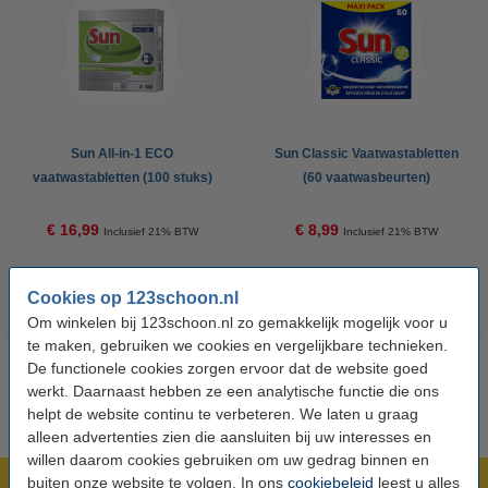
Sun All-in-1 ECO
Sun Classic Vaatwastabletten
vaatwastabletten (100 stuks)
(60 vaatwasbeurten)
€ 16,99
€ 8,99
Inclusief 21% BTW
Inclusief 21% BTW
Cookies op 123schoon.nl
Om winkelen bij 123schoon.nl zo gemakkelijk mogelijk voor u
te maken, gebruiken we cookies en vergelijkbare technieken.
De functionele cookies zorgen ervoor dat de website goed
werkt. Daarnaast hebben ze een analytische functie die ons
helpt de website continu te verbeteren. We laten u graag
alleen advertenties zien die aansluiten bij uw interesses en
willen daarom cookies gebruiken om uw gedrag binnen en
buiten onze website te volgen. In ons
cookiebeleid
leest u alles