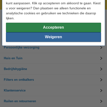
Groot assortiment!
kunt aanpassen. Klik op accepteren om akkoord te gaan. Kiest
u voor weigeren? Dan plaatsen we alleen functionele en
analytische cookies en gebruiken we technieken die daarop
lijken.
Hulp nodig? Bel ons op 0294-787126
Op werkdagen van 9.00 tot 17.30 uur
Accepteren
Weigeren
Schoonmaakartikelen
Persoonlijke verzorging
Huis en Tuin
Bedrijfshygiëne
Filters en ontkalkers
Klantenservice
Ruilen en retourneren