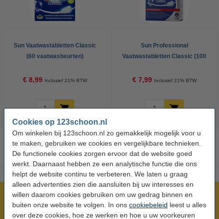
Sun Vaatwastabletten Classic
Sun Professional
(60 vaatwasbeurten)
Vaatwastabletten Classic (100
vaatwasbeurten)
€ 8,99
€ 7,99
Inclusief 21% BTW
Inclusief 21% BTW
Cookies op 123schoon.nl
Om winkelen bij 123schoon.nl zo gemakkelijk mogelijk voor u
te maken, gebruiken we cookies en vergelijkbare technieken.
De functionele cookies zorgen ervoor dat de website goed
werkt. Daarnaast hebben ze een analytische functie die ons
helpt de website continu te verbeteren. We laten u graag
alleen advertenties zien die aansluiten bij uw interesses en
willen daarom cookies gebruiken om uw gedrag binnen en
Meer dan 5 miljoen klanten!
buiten onze website te volgen. In ons
cookiebeleid
leest u alles
Voor 23.59 uur besteld, morgen in huis!
over deze cookies, hoe ze werken en hoe u uw voorkeuren