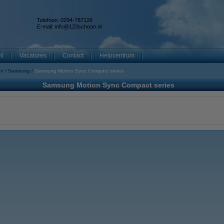
Telefoon: 0294-787126
E-mail:
info@123schoon.nl
nl
Vacatures
Contact
Helpcentrum
en
Samsung
Samsung Motion Sync Compact series
Samsung Motion Sync Compact series