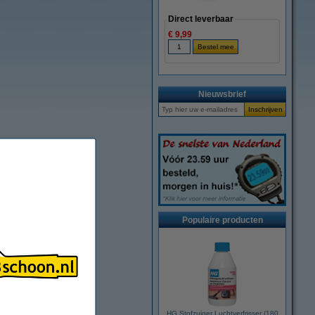
Direct leverbaar
€ 9,99
Nieuwsbrief
Populaire producten
HG Stofzuiger Luchtverfrisser (180