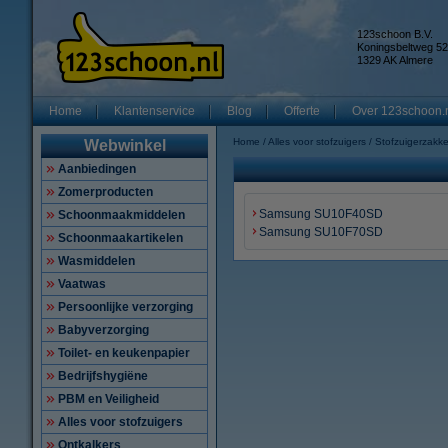
123schoon B.V.
Koningsbeltweg 52
1329 AK Almere
Home
Klantenservice
Blog
Offerte
Over 123schoon.
Home
Alles voor stofzuigers
Stofzuigerzakk
Webwinkel
Aanbiedingen
Zomerproducten
Samsung SU10F40SD
Schoonmaakmiddelen
Samsung SU10F70SD
Schoonmaakartikelen
Wasmiddelen
Vaatwas
Persoonlijke verzorging
Babyverzorging
Toilet- en keukenpapier
Bedrijfshygiëne
PBM en Veiligheid
Alles voor stofzuigers
Ontkalkers