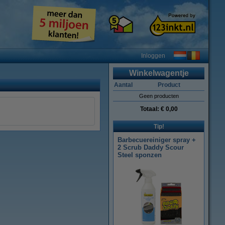
Inloggen
Winkelwagentje
Aantal
Product
Geen producten
Totaal:
€ 0,00
Tip!
Barbecuereiniger spray +
2 Scrub Daddy Scour
Steel sponzen