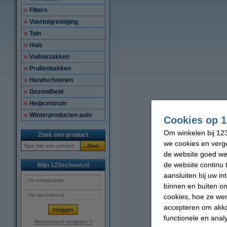
Filters
Voertuigreiniging
Tuin
Huis
Vuilniszakken
Prullenbakken
Handschoenen
Gezondheid
Helpcentrum
Winterproducten auto
Cookies op 1
Om winkelen bij 123
Zoek een product
we cookies en verge
Zoek
de website goed wer
de website continu 
Mijn 123schoon.nl
aansluiten bij uw i
binnen en buiten on
cookies, hoe ze we
accepteren om akko
functionele en anal
Wachtwoord vergeten ?