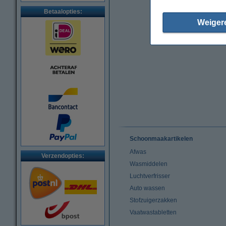
Betaalopties:
Weiger
Schoonmaakartikelen
Afwas
Verzendopties:
Wasmiddelen
Luchtverfrisser
Auto wassen
Stofzuigerzakken
Vaatwastabletten