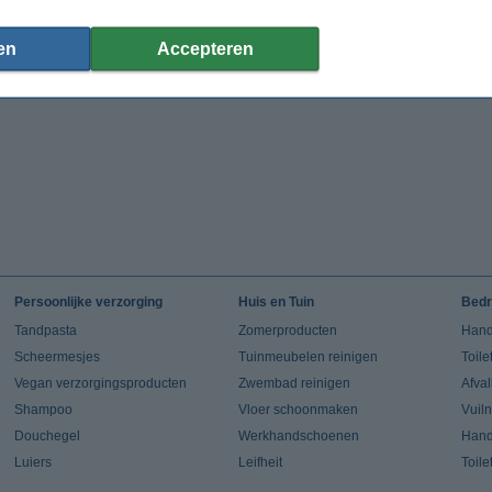
en
Accepteren
Persoonlijke verzorging
Huis en Tuin
Bedr
Tandpasta
Zomerproducten
Hand
Scheermesjes
Tuinmeubelen reinigen
Toile
Vegan verzorgingsproducten
Zwembad reinigen
Afva
Shampoo
Vloer schoonmaken
Vuil
Douchegel
Werkhandschoenen
Han
Luiers
Leifheit
Toile