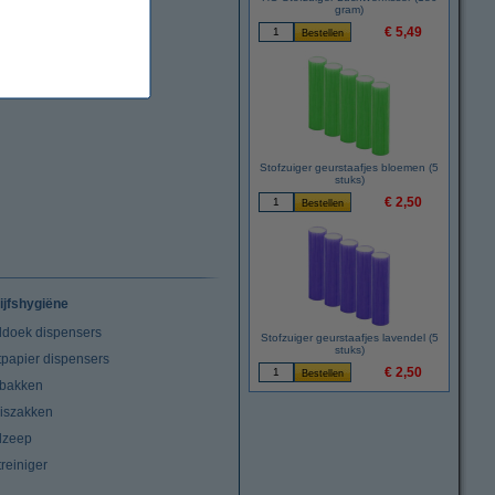
gram)
€ 5,49
Stofzuiger geurstaafjes bloemen (5
stuks)
€ 2,50
ijfshygiëne
doek dispensers
Stofzuiger geurstaafjes lavendel (5
stuks)
tpapier dispensers
€ 2,50
lbakken
niszakken
dzeep
treiniger