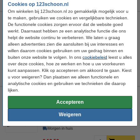
Cookies op 123schoon.nl
Om winkelen bij 123schoon.nl zo gemakkelijk mogelijk voor u
te maken, gebruiken we cookies en vergelijkbare technieken.
Universele combi-zuigmond met wielen (123schoon
huismerk)
De functionele cookies zorgen ervoor dat de website goed
werkt. Daarnaast hebben ze een analytische functie die ons
123schoon
Vloerborstel
Combi-zuigmond
26,5 mm
helpt de website continu te verbeteren. We laten u graag
alleen advertenties zien die aansluiten bij uw interesses en
Bekijk de specificaties en beschrijving
willen daarom cookies gebruiken om uw gedrag binnen en
Direct leverbaar
buiten onze website te volgen. In ons
cookiebeleid
leest u alles
Morgen in huis
over deze cookies, hoe ze werken en hoe u uw voorkeuren
kunt aanpassen. Klik op accepteren om akkoord te gaan. Kiest
€ 17,50
Bestellen
u voor weigeren? Dan plaatsen we alleen functionele en
analytische cookies en gebruiken we technieken die daarop
lijken.
Turbo borstel XL voor stofzuiger (123schoon huismerk)
Accepteren
123schoon
Vloerborstel
Turbo-zuigmond
Tapijt
Weigeren
Bekijk de specificaties en beschrijving
Direct leverbaar
Morgen in huis