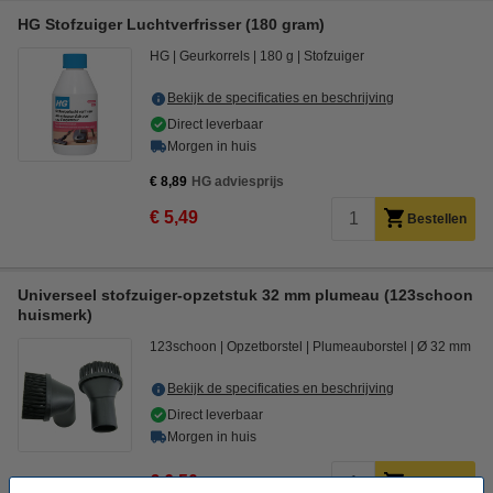
HG Stofzuiger Luchtverfrisser (180 gram)
HG
Geurkorrels
180 g
Stofzuiger
Bekijk de specificaties en beschrijving
Direct leverbaar
Morgen in huis
€ 8,89
HG adviesprijs
€ 5,49
Bestellen
Universeel stofzuiger-opzetstuk 32 mm plumeau (123schoon
huismerk)
123schoon
Opzetborstel
Plumeauborstel
Ø 32 mm
Bekijk de specificaties en beschrijving
Direct leverbaar
Morgen in huis
€ 6,50
Bestellen