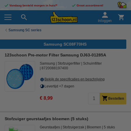
Vandaag besteld morgen in huis!*
Groot assortiment!
Inloggen
Samsung SC series
Samsung SC08F70HS
123schoon Pre-motor Filter Samsung DJ63-01285A
Samsung
Stofzuigerfilter
Schuimfilter
8720088197400
Bekijk de specificaties en beschrijving
Levertijd <7 dagen
€ 8,99
Bestellen
Stofzuiger geurstaafjes bloemen (5 stuks)
Geurstaafjes
Stofzuigerzak
Bloemen
5 stuks