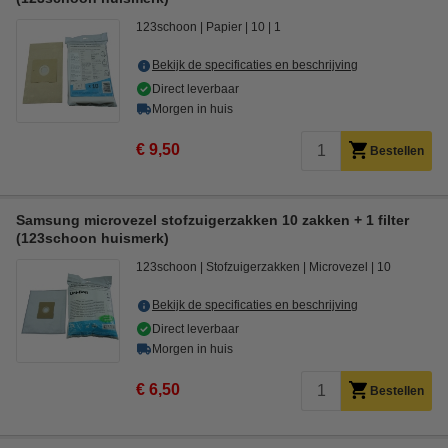
123schoon
Papier
10
1
Bekijk de specificaties en beschrijving
Direct leverbaar
Morgen in huis
€ 9,50
Bestellen
Samsung microvezel stofzuigerzakken 10 zakken + 1 filter
(123schoon huismerk)
123schoon
Stofzuigerzakken
Microvezel
10
Bekijk de specificaties en beschrijving
Direct leverbaar
Morgen in huis
€ 6,50
Bestellen