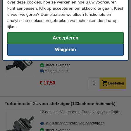
Morgen in huis
over deze cookies, hoe ze werken en hoe u uw voorkeuren
kunt aanpassen. Klik op accepteren om akkoord te gaan. Kiest
€ 6,50
Bestellen
u voor weigeren? Dan plaatsen we alleen functionele en
analytische cookies en gebruiken we technieken die daarop
lijken.
Universele combi-zuigmond met wielen (123schoon
Accepteren
huismerk)
123schoon
Vloerborstel
Combi-zuigmond
26,5 mm
Weigeren
Bekijk de specificaties en beschrijving
Direct leverbaar
Morgen in huis
€ 17,50
Bestellen
Turbo borstel XL voor stofzuiger (123schoon huismerk)
123schoon
Vloerborstel
Turbo-zuigmond
Tapijt
Bekijk de specificaties en beschrijving
Direct leverbaar