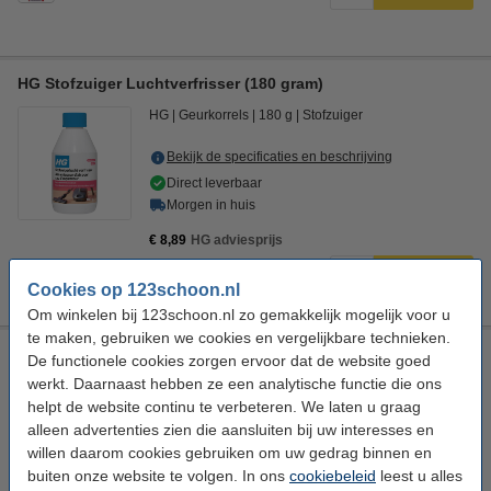
HG Stofzuiger Luchtverfrisser (180 gram)
HG
Geurkorrels
180 g
Stofzuiger
Bekijk de specificaties en beschrijving
Direct leverbaar
Morgen in huis
€ 8,89
HG adviesprijs
€ 5,49
Bestellen
Cookies op 123schoon.nl
Om winkelen bij 123schoon.nl zo gemakkelijk mogelijk voor u
te maken, gebruiken we cookies en vergelijkbare technieken.
Universeel stofzuiger-opzetstuk 32 mm plumeau (123schoon
De functionele cookies zorgen ervoor dat de website goed
huismerk)
werkt. Daarnaast hebben ze een analytische functie die ons
123schoon
Opzetborstel
Plumeauborstel
Ø 32 mm
helpt de website continu te verbeteren. We laten u graag
alleen advertenties zien die aansluiten bij uw interesses en
Bekijk de specificaties en beschrijving
willen daarom cookies gebruiken om uw gedrag binnen en
Direct leverbaar
buiten onze website te volgen. In ons
cookiebeleid
leest u alles