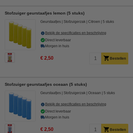
Stofzuiger geurstaafjes lemon (5 stuks)
Geurstaafjes
Stofzuigerzak
Citroen
5 stuks
Bekijk de specificaties en beschrijving
Direct leverbaar
Morgen in huis
€ 2,50
Bestellen
Stofzuiger geurstaafjes oceaan (5 stuks)
Geurstaafjes
Stofzuigerzak
Oceaan
5 stuks
Bekijk de specificaties en beschrijving
Direct leverbaar
Morgen in huis
€ 2,50
Bestellen