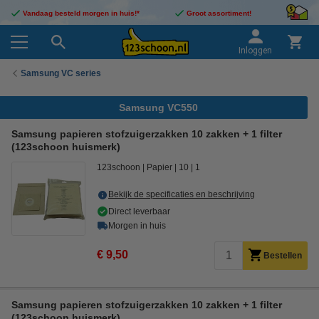
Vandaag besteld morgen in huis!*
Groot assortiment!
Inloggen
Samsung VC series
Samsung VC550
Samsung papieren stofzuigerzakken 10 zakken + 1 filter
(123schoon huismerk)
123schoon
Papier
10
1
Bekijk de specificaties en beschrijving
Direct leverbaar
Morgen in huis
€ 9,50
Bestellen
Samsung papieren stofzuigerzakken 10 zakken + 1 filter
(123schoon huismerk)