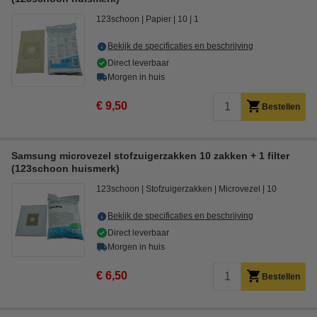
123schoon
Papier
10
1
Bekijk de specificaties en beschrijving
Direct leverbaar
Morgen in huis
€ 9,50
Bestellen
Samsung microvezel stofzuigerzakken 10 zakken + 1 filter
(123schoon huismerk)
123schoon
Stofzuigerzakken
Microvezel
10
Bekijk de specificaties en beschrijving
Direct leverbaar
Morgen in huis
€ 6,50
Bestellen