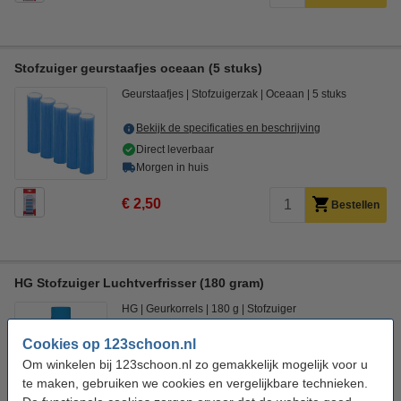
Stofzuiger geurstaafjes oceaan (5 stuks)
Geurstaafjes
Stofzuigerzak
Oceaan
5 stuks
Bekijk de specificaties en beschrijving
Direct leverbaar
Morgen in huis
€ 2,50
Bestellen
HG Stofzuiger Luchtverfrisser (180 gram)
HG
Geurkorrels
180 g
Stofzuiger
Cookies op 123schoon.nl
Bekijk de specificaties en beschrijving
Om winkelen bij 123schoon.nl zo gemakkelijk mogelijk voor u
Direct leverbaar
te maken, gebruiken we cookies en vergelijkbare technieken.
Morgen in huis