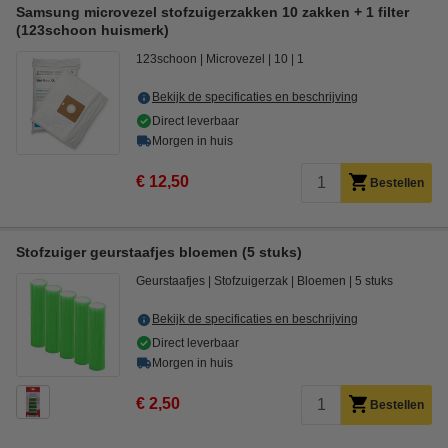
Samsung microvezel stofzuigerzakken 10 zakken + 1 filter
(123schoon huismerk)
123schoon
Microvezel
10
1
Bekijk de specificaties en beschrijving
Direct leverbaar
Morgen in huis
€ 12,50
Bestellen
Stofzuiger geurstaafjes bloemen (5 stuks)
Geurstaafjes
Stofzuigerzak
Bloemen
5 stuks
Bekijk de specificaties en beschrijving
Direct leverbaar
Morgen in huis
€ 2,50
Bestellen