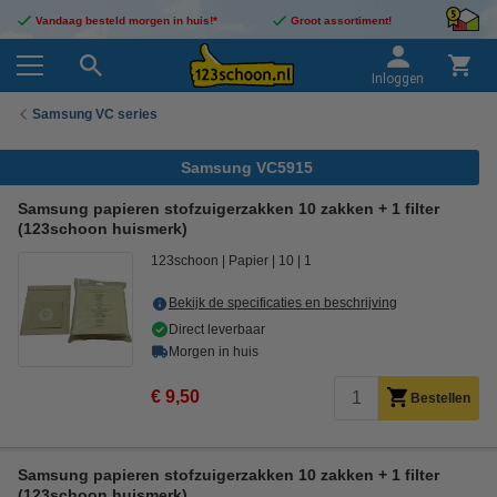
Vandaag besteld morgen in huis!*
Groot assortiment!
Inloggen
Samsung VC series
Samsung VC5915
Samsung papieren stofzuigerzakken 10 zakken + 1 filter
(123schoon huismerk)
123schoon
Papier
10
1
Bekijk de specificaties en beschrijving
Direct leverbaar
Morgen in huis
€ 9,50
Bestellen
Samsung papieren stofzuigerzakken 10 zakken + 1 filter
(123schoon huismerk)