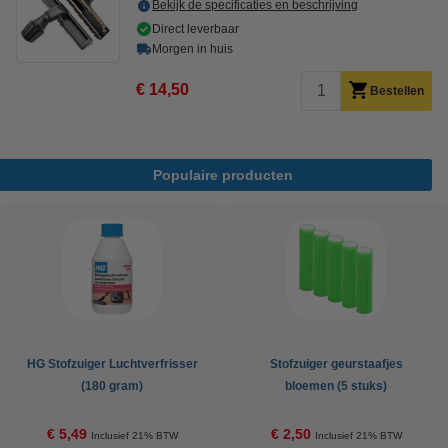
Bekijk de specificaties en beschrijving
Direct leverbaar
Morgen in huis
€ 14,50
Bestellen
Populaire producten
HG Stofzuiger Luchtverfrisser
Stofzuiger geurstaafjes
(180 gram)
bloemen (5 stuks)
€ 5,49
€ 2,50
Inclusief 21% BTW
Inclusief 21% BTW