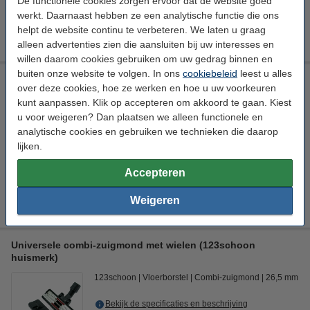
De functionele cookies zorgen ervoor dat de website goed
€ 8,89
HG adviesprijs
werkt. Daarnaast hebben ze een analytische functie die ons
helpt de website continu te verbeteren. We laten u graag
€ 5,49
Bestellen
alleen advertenties zien die aansluiten bij uw interesses en
willen daarom cookies gebruiken om uw gedrag binnen en
buiten onze website te volgen. In ons
cookiebeleid
leest u alles
Universeel stofzuiger-opzetstuk 32 mm plumeau (123schoon
over deze cookies, hoe ze werken en hoe u uw voorkeuren
huismerk)
kunt aanpassen. Klik op accepteren om akkoord te gaan. Kiest
123schoon
Opzetborstel
Plumeauborstel
Ø 32 mm
u voor weigeren? Dan plaatsen we alleen functionele en
analytische cookies en gebruiken we technieken die daarop
Bekijk de specificaties en beschrijving
lijken.
Direct leverbaar
Morgen in huis
Accepteren
€ 6,50
Bestellen
Weigeren
Universele combi-zuigmond met wielen (123schoon
huismerk)
123schoon
Vloerborstel
Combi-zuigmond
26,5 mm
Bekijk de specificaties en beschrijving