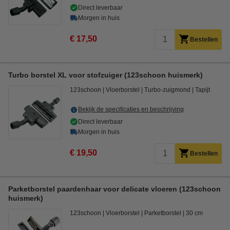
Direct leverbaar
Morgen in huis
€ 17,50
Bestellen
Turbo borstel XL voor stofzuiger (123schoon huismerk)
123schoon
Vloerborstel
Turbo-zuigmond
Tapijt
Bekijk de specificaties en beschrijving
Direct leverbaar
Morgen in huis
€ 19,50
Bestellen
Parketborstel paardenhaar voor delicate vloeren (123schoon
huismerk)
123schoon
Vloerborstel
Parketborstel
30 cm