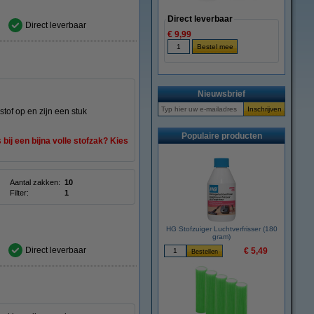
Direct leverbaar
Direct leverbaar
€ 9,99
Nieuwsbrief
of op en zijn een stuk
Populaire producten
ij een bijna volle stofzak? Kies
Aantal zakken:
10
Filter:
1
HG Stofzuiger Luchtverfrisser (180
gram)
Direct leverbaar
€ 5,49