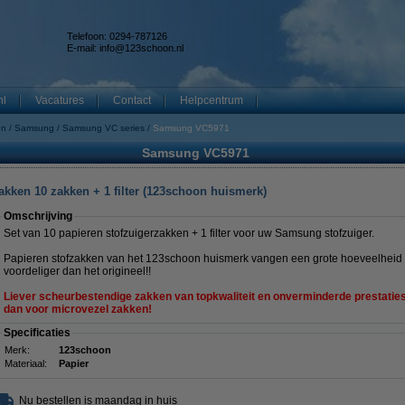
Telefoon: 0294-787126
E-mail:
info@123schoon.nl
nl
Vacatures
Contact
Helpcentrum
en
Samsung
Samsung VC series
Samsung VC5971
Samsung VC5971
kken 10 zakken + 1 filter (123schoon huismerk)
Omschrijving
Set van 10 papieren stofzuigerzakken + 1 filter voor uw Samsung stofzuiger.
Papieren stofzakken van het 123schoon huismerk vangen een grote hoeveelheid st
voordeliger dan het origineel!!
Liever scheurbestendige zakken van topkwaliteit en onverminderde prestaties b
dan voor microvezel zakken!
Specificaties
Merk:
123schoon
Materiaal:
Papier
Nu bestellen is maandag in huis