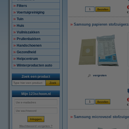
Filters
Voertuigreiniging
€
Tuin
Samsung papieren stofzuigerza
Huis
Vuilniszakken
Prullenbakken
Handschoenen
Gezondheid
Helpcentrum
Winterproducten auto
vergroten
Zoek een product
Zoek
Mijn 123schoon.nl
€
Samsung microvezel stofzuiger
Wachtwoord vergeten ?