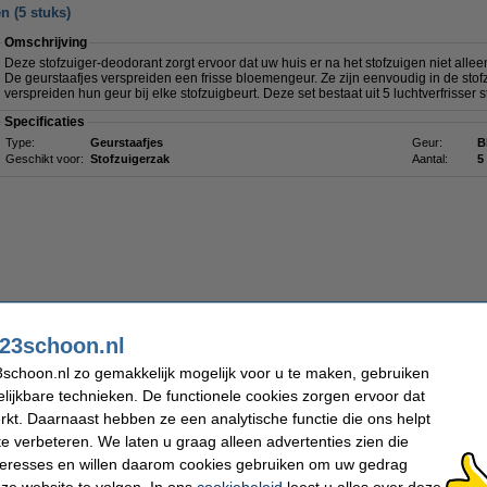
n (5 stuks)
Omschrijving
Deze stofzuiger-deodorant zorgt ervoor dat uw huis er na het stofzuigen niet alleen
De geurstaafjes verspreiden een frisse bloemengeur. Ze zijn eenvoudig in de stof
verspreiden hun geur bij elke stofzuigbeurt. Deze set bestaat uit 5 luchtverfrisser
Specificaties
Type:
Geurstaafjes
Geur:
B
Geschikt voor:
Stofzuigerzak
Aantal:
5
23schoon.nl
Nu bestellen is maandag in huis
schoon.nl zo gemakkelijk mogelijk voor u te maken, gebruiken
€ 2,50
lijkbare technieken. De functionele cookies zorgen ervoor dat
 2,07 Exclusief 21% BTW
kt. Daarnaast hebben ze een analytische functie die ons helpt
te verbeteren. We laten u graag alleen advertenties zien die
l (5 stuks)
nteresses en willen daarom cookies gebruiken om uw gedrag
Omschrijving
ze website te volgen. In ons
cookiebeleid
leest u alles over deze