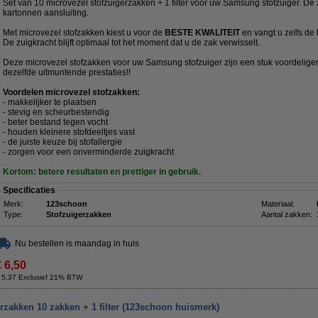
Set van 10 microvezel stofzuigerzakken + 1 filter voor uw Samsung stofzuiger. De
kartonnen aansluiting.
Met microvezel stofzakken kiest u voor de
BESTE KWALITEIT
en vangt u zelfs de
De zuigkracht blijft optimaal tot het moment dat u de zak verwisselt.
Deze microvezel stofzakken voor uw Samsung stofzuiger zijn een stuk voordeliger
dezelfde uitmuntende prestaties!!
Voordelen microvezel stofzakken:
- makkelijker te plaatsen
- stevig en scheurbestendig
- beter bestand tegen vocht
- houden kleinere stofdeeltjes vast
- de juiste keuze bij stofallergie
- zorgen voor een onverminderde zuigkracht
Kortom: betere resultaten en prettiger in gebruik.
Specificaties
Merk:
123schoon
Materiaal:
Type:
Stofzuigerzakken
Aantal zakken:
Nu bestellen is maandag in huis
€ 6,50
 5,37 Exclusief 21% BTW
zakken 10 zakken + 1 filter (123schoon huismerk)