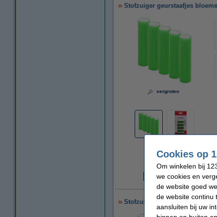
Stofzuiger geurstaafjes bloeme
vergroten
Cookies op 1
Om winkelen bij 123
we cookies en verge
€
de website goed wer
de website continu 
Stofzuiger geurstaafjes lavende
aansluiten bij uw i
binnen en buiten on