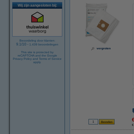
Wij zijn aangesloten bij:
Beoordeling door klanten:
9.1
/
10
-
1.439
beoordelingen
vergroten
This site is protected by
reCAPTCHA and the Google
Privacy Policy
and
Terms of Service
apply.
€