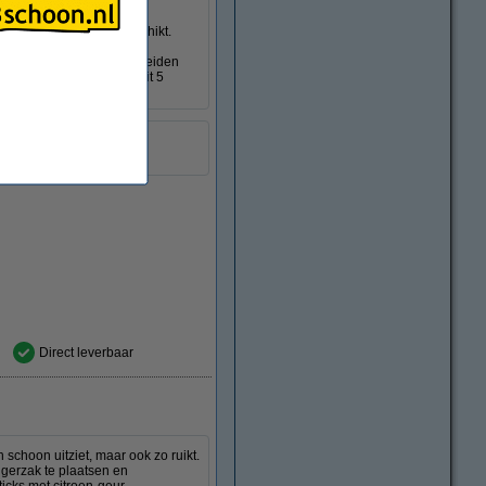
 maar ruikt het ook zo. De
 elk type stofzuiger geschikt.
voir te plaatsen en verspreiden
fect. Deze set bestaat uit 5
avendel
stuks
Direct leverbaar
 schoon uitziet, maar ook zo ruikt.
igerzak te plaatsen en