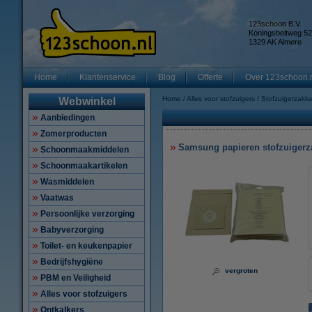
123schoon B.V.
Koningsbeltweg 52
1329 AK Almere
Home
Klantenservice
Blog
Offerte
Over 123schoon.
Home
Alles voor stofzuigers
Stofzuigerzakk
Webwinkel
Aanbiedingen
Zomerproducten
Samsung papieren stofzuigerza
Schoonmaakmiddelen
Schoonmaakartikelen
Wasmiddelen
Vaatwas
Persoonlijke verzorging
Babyverzorging
Toilet- en keukenpapier
Bedrijfshygiëne
vergroten
PBM en Veiligheid
Alles voor stofzuigers
Ontkalkers