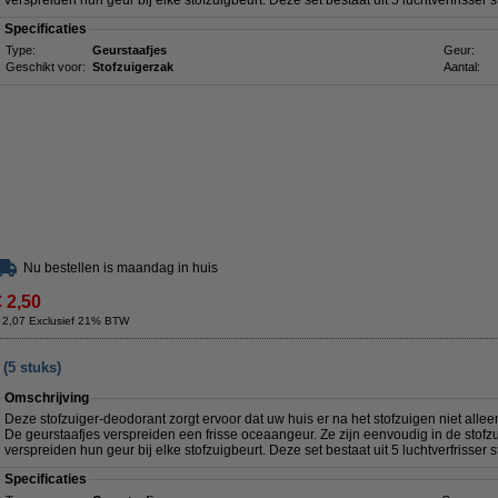
verspreiden hun geur bij elke stofzuigbeurt. Deze set bestaat uit 5 luchtverfrisser s
Specificaties
Type:
Geurstaafjes
Geur:
Geschikt voor:
Stofzuigerzak
Aantal:
Nu bestellen is maandag in huis
€ 2,50
 2,07 Exclusief 21% BTW
(5 stuks)
Omschrijving
Deze stofzuiger-deodorant zorgt ervoor dat uw huis er na het stofzuigen niet alleen
De geurstaafjes verspreiden een frisse oceaangeur. Ze zijn eenvoudig in de stofz
verspreiden hun geur bij elke stofzuigbeurt. Deze set bestaat uit 5 luchtverfrisser 
Specificaties