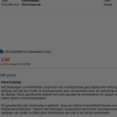
Type:
Geurstaafjes
Geur:
Geschikt voor:
Stofzuigerzak
Aantal:
Nu bestellen is maandag in huis
€ 2,50
 2,07 Exclusief 21% BTW
(180 gram)
Omschrijving
HG Stofzuiger Luchtverfrisser zorgt voor een heerlijk frisse geur tijdens het stofz
verloop van tijd een muffe of onaangename geur verspreiden door de ophoping van 
de stofzak. Deze geurkorrels helpen om nare geurtjes te verminderen en zorgen erv
ruiken tijdens het schoonmaken.
De geurkorrels zijn eenvoudig in gebruik. Zuig een kleine hoeveelheid korrels op m
stofzak terechtkomen. Tijdens het stofzuigen verspreiden de korrels vervolgens ee
ontstaan van muffe luchtjes door het broeien van vuil in de zak te voorkomen.