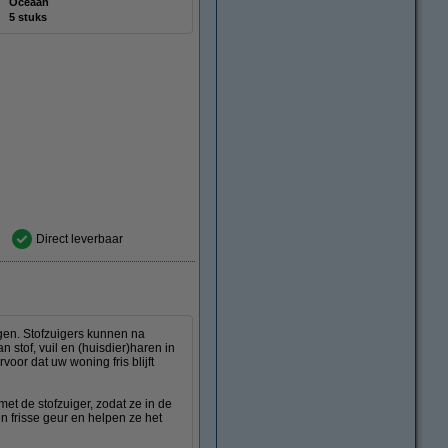
Oceaan
5 stuks
Direct leverbaar
uigen. Stofzuigers kunnen na
stof, vuil en (huisdier)haren in
oor dat uw woning fris blijft
et de stofzuiger, zodat ze in de
n frisse geur en helpen ze het