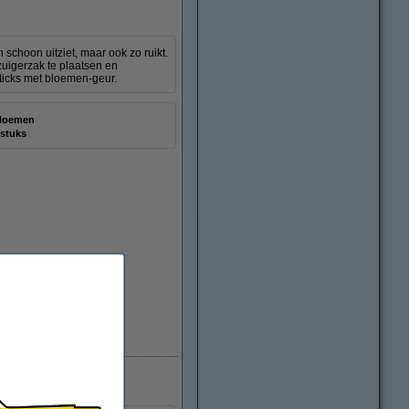
 schoon uitziet, maar ook zo ruikt.
zuigerzak te plaatsen en
 sticks met bloemen-geur.
loemen
 stuks
Direct leverbaar