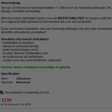
Omschrijving
Set van 10 microvezel stofzuigerzakken + 1 filter voor uw Samsung stofzuiger. De
stevige, kunststof aansluiting.
Met microvezel stofzakken kiest u voor de
BESTE KWALITEIT
en vangt u zelfs de
De zuigkracht blijft optimaal tot het moment dat u de zak verwisselt.
Deze microvezel stofzakken voor uw Samsung stofzuiger zijn een stuk voordeliger
dezelfde uitmuntende prestaties!!
Voordelen microvezel stofzakken:
- makkelijker te plaatsen
- stevig en scheurbestendig
- beter bestand tegen vocht
- houden kleinere stofdeeltjes vast
- de juiste keuze bij stofallergie
- zorgen voor een onverminderde zuigkracht
Kortom: betere resultaten en prettiger in gebruik.
Specificaties
Merk:
123schoon
Materiaal:
Microvezel
Nu bestellen is maandag in huis
€ 12,50
 10,33 Exclusief 21% BTW