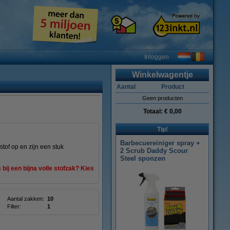
Inloggen
Winkelwagentje
Aantal
Product
Geen producten
Totaal:
€ 0,00
Tip!
Barbecuereiniger spray +
of op en zijn een stuk
2 Scrub Daddy Scour
Steel sponzen
ij een bijna volle stofzak? Kies
Aantal zakken:
10
Filter:
1