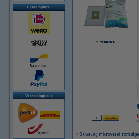
Betaalopties:
vergroten
Verzendopties:
€
Samsung microvezel stofzuiger