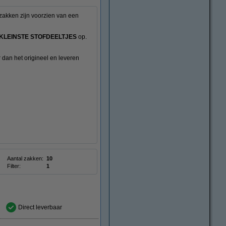
 zakken zijn voorzien van een
KLEINSTE STOFDEELTJES
op.
 dan het origineel en leveren
Aantal zakken:
10
Filter:
1
Direct leverbaar