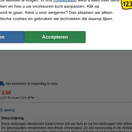
Dankzij deze geurstaafjes ziet uw huis er na het stofzuigen niet alleen schoon uit,
rken en hoe u uw voorkeuren kunt aanpassen. Klik op
geurstaafjes verspreiden een frisse lavendelgeur tijdens het stofzuigen en zijn voor
ord te gaan. Kiest u voor weigeren? Dan plaatsen we alleen
De geurstaafjes zijn eenvoudig in de stofzuigerzak, de opvangbak of het stofreser
ytische cookies en gebruiken we technieken die daarop lijken.
hun geur bij elke stofzuigbeurt. Ze kunnen ook opgezogen worden voor hetzelfde ef
luchtverfrisser sticks met lavendelgeur.
Specificaties
en
Accepteren
Type:
Geurstaafjes
Geur:
L
Geschikt voor:
Stofzuigerzak
Aantal:
5 
Nu bestellen is maandag in huis
€ 2,50
 2,07 Exclusief 21% BTW
(5 stuks)
Omschrijving
Deze stofzuiger-deodorant zorgt ervoor dat uw huis er na het stofzuigen niet alleen
De geurstaafjes verspreiden een frisse citroengeur. Ze zijn eenvoudig in de stofzu