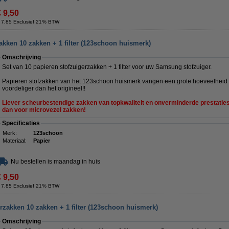
€ 9,50
 7,85 Exclusief 21% BTW
kken 10 zakken + 1 filter (123schoon huismerk)
Omschrijving
Set van 10 papieren stofzuigerzakken + 1 filter voor uw Samsung stofzuiger.
Papieren stofzakken van het 123schoon huismerk vangen een grote hoeveelheid st
voordeliger dan het origineel!!
Liever scheurbestendige zakken van topkwaliteit en onverminderde prestaties b
dan voor microvezel zakken!
Specificaties
Merk:
123schoon
Materiaal:
Papier
Nu bestellen is maandag in huis
€ 9,50
 7,85 Exclusief 21% BTW
zakken 10 zakken + 1 filter (123schoon huismerk)
Omschrijving