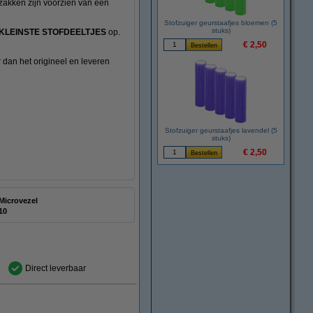
 zakken zijn voorzien van een
Stofzuiger geurstaafjes bloemen (5
stuks)
KLEINSTE STOFDEELTJES
op.
€ 2,50
 dan het origineel en leveren
Stofzuiger geurstaafjes lavendel (5
stuks)
€ 2,50
Microvezel
10
Direct leverbaar