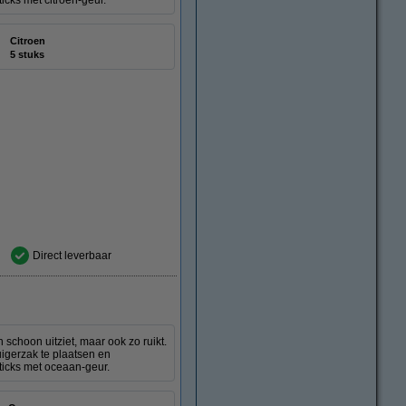
ticks met citroen-geur.
Citroen
5 stuks
Direct leverbaar
 schoon uitziet, maar ook zo ruikt.
uigerzak te plaatsen en
sticks met oceaan-geur.