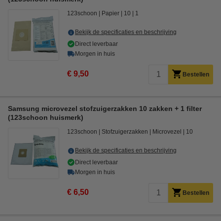
123schoon
Papier
10
1
Bekijk de specificaties en beschrijving
Direct leverbaar
Morgen in huis
€ 9,50
Bestellen
Samsung microvezel stofzuigerzakken 10 zakken + 1 filter
(123schoon huismerk)
123schoon
Stofzuigerzakken
Microvezel
10
Bekijk de specificaties en beschrijving
Direct leverbaar
Morgen in huis
€ 6,50
Bestellen