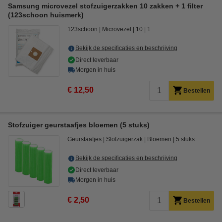
Samsung microvezel stofzuigerzakken 10 zakken + 1 filter
(123schoon huismerk)
123schoon
Microvezel
10
1
Bekijk de specificaties en beschrijving
Direct leverbaar
Morgen in huis
€ 12,50
Bestellen
Stofzuiger geurstaafjes bloemen (5 stuks)
Geurstaafjes
Stofzuigerzak
Bloemen
5 stuks
Bekijk de specificaties en beschrijving
Direct leverbaar
Morgen in huis
€ 2,50
Bestellen