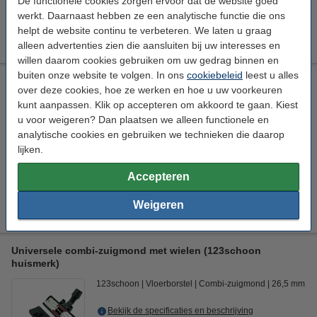
De functionele cookies zorgen ervoor dat de website goed
€ 8,89
HG adviesprijs
werkt. Daarnaast hebben ze een analytische functie die ons
helpt de website continu te verbeteren. We laten u graag
€ 5,49
Bestellen
alleen advertenties zien die aansluiten bij uw interesses en
willen daarom cookies gebruiken om uw gedrag binnen en
buiten onze website te volgen. In ons
cookiebeleid
leest u alles
Universeel stofzuiger-opzetstuk 32 mm plumeau (123schoon
over deze cookies, hoe ze werken en hoe u uw voorkeuren
huismerk)
kunt aanpassen. Klik op accepteren om akkoord te gaan. Kiest
123schoon
Opzetborstel
Plumeauborstel
Ø 32 mm
u voor weigeren? Dan plaatsen we alleen functionele en
analytische cookies en gebruiken we technieken die daarop
Bekijk de specificaties en beschrijving
lijken.
Direct leverbaar
Morgen in huis
Accepteren
€ 6,50
Bestellen
Weigeren
Universele combi-zuigmond met wielen (123schoon
huismerk)
123schoon
Vloerborstel
Combi-zuigmond
26,5 mm
Bekijk de specificaties en beschrijving