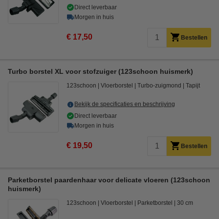
Direct leverbaar
Morgen in huis
€ 17,50
Bestellen
Turbo borstel XL voor stofzuiger (123schoon huismerk)
123schoon
Vloerborstel
Turbo-zuigmond
Tapijt
Bekijk de specificaties en beschrijving
Direct leverbaar
Morgen in huis
€ 19,50
Bestellen
Parketborstel paardenhaar voor delicate vloeren (123schoon
huismerk)
123schoon
Vloerborstel
Parketborstel
30 cm