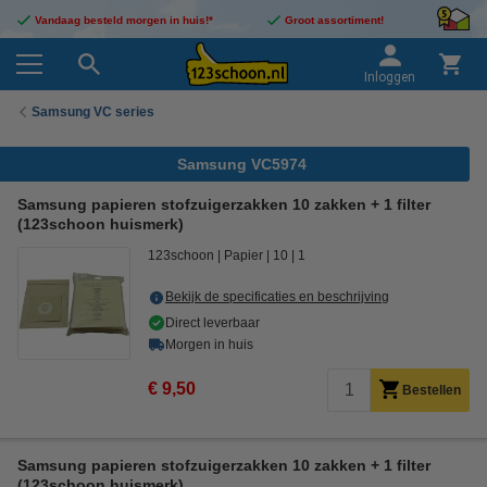
Vandaag besteld morgen in huis!*
Groot assortiment!
Inloggen
Samsung VC series
Samsung VC5974
Samsung papieren stofzuigerzakken 10 zakken + 1 filter
(123schoon huismerk)
123schoon
Papier
10
1
Bekijk de specificaties en beschrijving
Direct leverbaar
Morgen in huis
€ 9,50
Bestellen
Samsung papieren stofzuigerzakken 10 zakken + 1 filter
(123schoon huismerk)