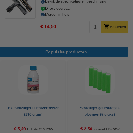
Bekijk de specificaties en beschrijving
Direct leverbaar
Morgen in huis
€ 14,50
Bestellen
Populaire producten
HG Stofzuiger Luchtverfrisser
Stofzuiger geurstaafjes
(180 gram)
bloemen (5 stuks)
€ 5,49
€ 2,50
Inclusief 21% BTW
Inclusief 21% BTW