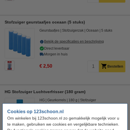
Stofzuiger geurstaafjes oceaan (5 stuks)
Geurstaafjes
Stofzuigerzak
Oceaan
5 stuks
Bekijk de specificaties en beschrijving
Direct leverbaar
Morgen in huis
€ 2,50
Bestellen
HG Stofzuiger Luchtverfrisser (180 gram)
HG
Geurkorrels
180 g
Stofzuiger
Cookies op 123schoon.nl
Bekijk de specificaties en beschrijving
Om winkelen bij 123schoon.nl zo gemakkelijk mogelijk voor u
Direct leverbaar
te maken, gebruiken we cookies en vergelijkbare technieken.
Morgen in huis