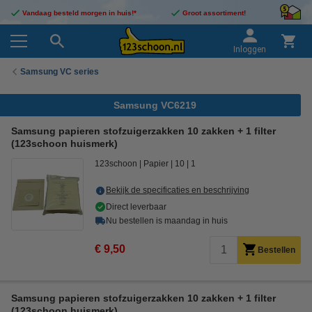
Vandaag besteld morgen in huis!*
Groot assortiment!
Inloggen
Samsung VC series
Samsung VC6219
Samsung papieren stofzuigerzakken 10 zakken + 1 filter
(123schoon huismerk)
123schoon
Papier
10
1
Bekijk de specificaties en beschrijving
Direct leverbaar
Nu bestellen is maandag in huis
€ 9,50
Bestellen
Samsung papieren stofzuigerzakken 10 zakken + 1 filter
(123schoon huismerk)