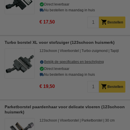
Direct leverbaar
Nu bestellen is maandag in huis
€ 17,50
Bestellen
Turbo borstel XL voor stofzuiger (123schoon huismerk)
123schoon
Vloerborstel
Turbo-zuigmond
Tapijt
Bekijk de specificaties en beschrijving
Direct leverbaar
Nu bestellen is maandag in huis
€ 19,50
Bestellen
Parketborstel paardenhaar voor delicate vloeren (123schoon
huismerk)
123schoon
Vloerborstel
Parketborstel
30 cm