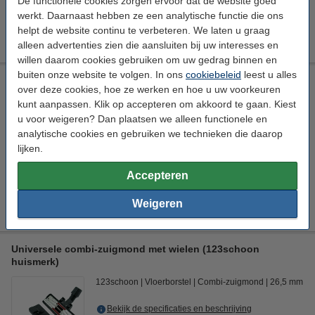
De functionele cookies zorgen ervoor dat de website goed
€ 8,89
HG adviesprijs
werkt. Daarnaast hebben ze een analytische functie die ons
helpt de website continu te verbeteren. We laten u graag
€ 5,49
Bestellen
alleen advertenties zien die aansluiten bij uw interesses en
willen daarom cookies gebruiken om uw gedrag binnen en
buiten onze website te volgen. In ons
cookiebeleid
leest u alles
Universeel stofzuiger-opzetstuk 32 mm plumeau (123schoon
over deze cookies, hoe ze werken en hoe u uw voorkeuren
huismerk)
kunt aanpassen. Klik op accepteren om akkoord te gaan. Kiest
123schoon
Opzetborstel
Plumeauborstel
Ø 32 mm
u voor weigeren? Dan plaatsen we alleen functionele en
analytische cookies en gebruiken we technieken die daarop
Bekijk de specificaties en beschrijving
lijken.
Direct leverbaar
Nu bestellen is maandag in huis
Accepteren
€ 6,50
Bestellen
Weigeren
Universele combi-zuigmond met wielen (123schoon
huismerk)
123schoon
Vloerborstel
Combi-zuigmond
26,5 mm
Bekijk de specificaties en beschrijving