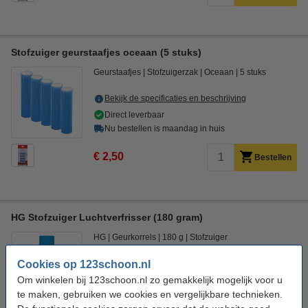
Stofzuiger geurstaafjes oceaan (5 stuks)
Geurstaafjes
Stofzuigerzak
Oceaan
5 stuks
Bekijk de specificaties en beschrijving
Direct leverbaar
Nu bestellen is maandag in huis
€ 2,50
Bestellen
HG Stofzuiger Luchtverfrisser (180 gram)
HG
Geurkorrels
180 g
Stofzuiger
Cookies op 123schoon.nl
Bekijk de specificaties en beschrijving
Om winkelen bij 123schoon.nl zo gemakkelijk mogelijk voor u
Direct leverbaar
te maken, gebruiken we cookies en vergelijkbare technieken.
Nu bestellen is maandag in huis