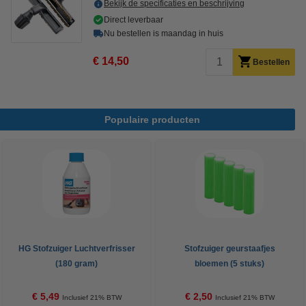
Bekijk de specificaties en beschrijving
Direct leverbaar
Nu bestellen is maandag in huis
€ 14,50
Bestellen
Populaire producten
HG Stofzuiger Luchtverfrisser
Stofzuiger geurstaafjes
(180 gram)
bloemen (5 stuks)
€ 5,49
€ 2,50
Inclusief 21% BTW
Inclusief 21% BTW