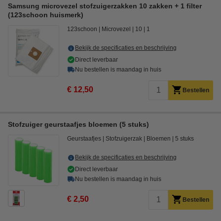
Samsung microvezel stofzuigerzakken 10 zakken + 1 filter
(123schoon huismerk)
123schoon
Microvezel
10
1
Bekijk de specificaties en beschrijving
Direct leverbaar
Nu bestellen is maandag in huis
€ 12,50
Bestellen
Stofzuiger geurstaafjes bloemen (5 stuks)
Geurstaafjes
Stofzuigerzak
Bloemen
5 stuks
Bekijk de specificaties en beschrijving
Direct leverbaar
Nu bestellen is maandag in huis
€ 2,50
Bestellen