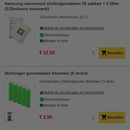
Samsung microvezel stofzuigerzakken 10 zakken + 1 filter
(123schoon huismerk)
123schoon
Microvezel
10
1
Bekijk de specificaties en beschrijving
Direct leverbaar
Morgen in huis
€ 12,50
Bestellen
Stofzuiger geurstaafjes bloemen (5 stuks)
Geurstaafjes
Stofzuigerzak
Bloemen
5 stuks
Bekijk de specificaties en beschrijving
Direct leverbaar
Morgen in huis
€ 2,50
Bestellen