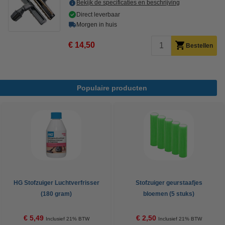
Bekijk de specificaties en beschrijving
Direct leverbaar
Morgen in huis
€ 14,50
Bestellen
Populaire producten
HG Stofzuiger Luchtverfrisser
Stofzuiger geurstaafjes
(180 gram)
bloemen (5 stuks)
€ 5,49
€ 2,50
Inclusief 21% BTW
Inclusief 21% BTW