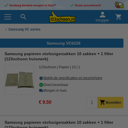
Vandaag besteld morgen in huis!*
Groot assortiment!
Inloggen
Samsung VC series
Samsung VC6226
Samsung papieren stofzuigerzakken 10 zakken + 1 filter
(123schoon huismerk)
123schoon
Papier
10
1
Bekijk de specificaties en beschrijving
Direct leverbaar
Morgen in huis
€ 9,50
Bestellen
Samsung papieren stofzuigerzakken 10 zakken + 1 filter
(123schoon huismerk)