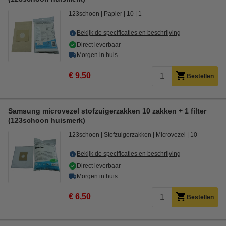
123schoon
Papier
10
1
Bekijk de specificaties en beschrijving
Direct leverbaar
Morgen in huis
€ 9,50
Bestellen
Samsung microvezel stofzuigerzakken 10 zakken + 1 filter
(123schoon huismerk)
123schoon
Stofzuigerzakken
Microvezel
10
Bekijk de specificaties en beschrijving
Direct leverbaar
Morgen in huis
€ 6,50
Bestellen