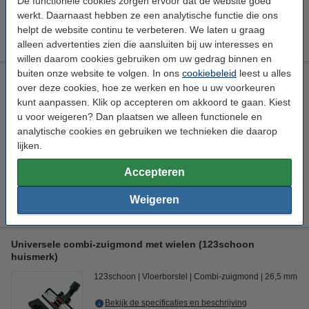
De functionele cookies zorgen ervoor dat de website goed
€ 8,89
HG adviesprijs
werkt. Daarnaast hebben ze een analytische functie die ons
helpt de website continu te verbeteren. We laten u graag
€ 5,49
Bestellen
alleen advertenties zien die aansluiten bij uw interesses en
willen daarom cookies gebruiken om uw gedrag binnen en
buiten onze website te volgen. In ons
cookiebeleid
leest u alles
Universeel stofzuiger-opzetstuk 32 mm plumeau (123schoon
over deze cookies, hoe ze werken en hoe u uw voorkeuren
huismerk)
kunt aanpassen. Klik op accepteren om akkoord te gaan. Kiest
123schoon
Opzetborstel
Plumeauborstel
Ø 32 mm
u voor weigeren? Dan plaatsen we alleen functionele en
analytische cookies en gebruiken we technieken die daarop
Bekijk de specificaties en beschrijving
lijken.
Direct leverbaar
Morgen in huis
Accepteren
€ 6,50
Bestellen
Weigeren
Universele combi-zuigmond met wielen (123schoon
huismerk)
123schoon
Vloerborstel
Combi-zuigmond
26,5 mm
Bekijk de specificaties en beschrijving