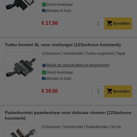
Direct leverbaar
Morgen in huis
€ 17,50
Bestellen
Turbo borstel XL voor stofzuiger (123schoon huismerk)
123schoon
Vloerborstel
Turbo-zuigmond
Tapijt
Bekijk de specificaties en beschrijving
Direct leverbaar
Morgen in huis
€ 19,50
Bestellen
Parketborstel paardenhaar voor delicate vloeren (123schoon
huismerk)
123schoon
Vloerborstel
Parketborstel
30 cm