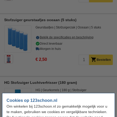
Stofzuiger geurstaafjes oceaan (5 stuks)
Geurstaafjes
Stofzuigerzak
Oceaan
5 stuks
Bekijk de specificaties en beschrijving
Direct leverbaar
Morgen in huis
€ 2,50
Bestellen
HG Stofzuiger Luchtverfrisser (180 gram)
HG
Geurkorrels
180 g
Stofzuiger
Cookies op 123schoon.nl
Bekijk de specificaties en beschrijving
Om winkelen bij 123schoon.nl zo gemakkelijk mogelijk voor u
Direct leverbaar
te maken, gebruiken we cookies en vergelijkbare technieken.
Morgen in huis