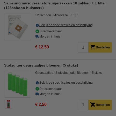
Samsung microvezel stofzuigerzakken 10 zakken + 1 filter
(123schoon huismerk)
123schoon
Microvezel
10
1
Bekijk de specificaties en beschrijving
Direct leverbaar
Morgen in huis
€ 12,50
Bestellen
Stofzuiger geurstaafjes bloemen (5 stuks)
Geurstaafjes
Stofzuigerzak
Bloemen
5 stuks
Bekijk de specificaties en beschrijving
Direct leverbaar
Morgen in huis
€ 2,50
Bestellen