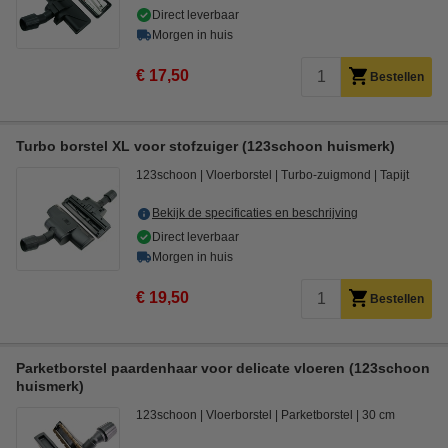
Direct leverbaar
Morgen in huis
€ 17,50
Bestellen
Turbo borstel XL voor stofzuiger (123schoon huismerk)
123schoon
Vloerborstel
Turbo-zuigmond
Tapijt
Bekijk de specificaties en beschrijving
Direct leverbaar
Morgen in huis
€ 19,50
Bestellen
Parketborstel paardenhaar voor delicate vloeren (123schoon
huismerk)
123schoon
Vloerborstel
Parketborstel
30 cm