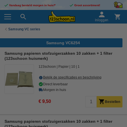
Vandaag besteld morgen in huis!*
Groot assortiment!
Inloggen
Samsung VC series
Samsung VC6254
Samsung papieren stofzuigerzakken 10 zakken + 1 filter
(123schoon huismerk)
123schoon
Papier
10
1
Bekijk de specificaties en beschrijving
Direct leverbaar
Morgen in huis
€ 9,50
Bestellen
Samsung papieren stofzuigerzakken 10 zakken + 1 filter
(123schoon huismerk)