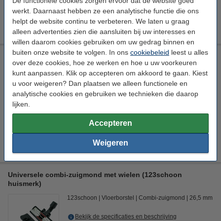
De functionele cookies zorgen ervoor dat de website goed
€ 8,89
HG adviesprijs
werkt. Daarnaast hebben ze een analytische functie die ons
helpt de website continu te verbeteren. We laten u graag
€ 5,49
Bestellen
alleen advertenties zien die aansluiten bij uw interesses en
willen daarom cookies gebruiken om uw gedrag binnen en
buiten onze website te volgen. In ons
cookiebeleid
leest u alles
Universeel stofzuiger-opzetstuk 32 mm plumeau (123schoon
over deze cookies, hoe ze werken en hoe u uw voorkeuren
huismerk)
kunt aanpassen. Klik op accepteren om akkoord te gaan. Kiest
123schoon
Opzetborstel
Plumeauborstel
Ø 32 mm
u voor weigeren? Dan plaatsen we alleen functionele en
analytische cookies en gebruiken we technieken die daarop
Bekijk de specificaties en beschrijving
lijken.
Direct leverbaar
Morgen in huis
Accepteren
€ 6,50
Bestellen
Weigeren
Universele combi-zuigmond met wielen (123schoon
huismerk)
123schoon
Vloerborstel
Combi-zuigmond
26,5 mm
Bekijk de specificaties en beschrijving