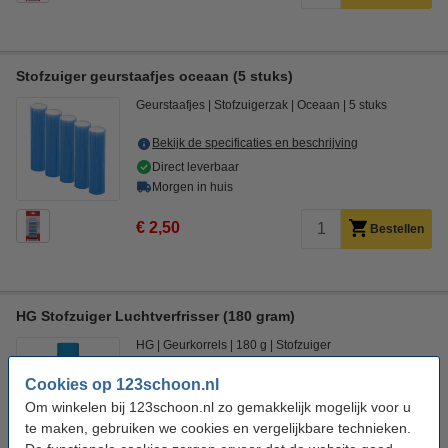
Stofzuiger geurstaafjes oceaan (5 stuks)
Geurstaafjes
Stofzuigerzak
Oceaan
5 stuks
Bekijk de specificaties en beschrijving
Direct leverbaar
Morgen in huis
€ 2,50
Bestellen
HG Stofzuiger Luchtverfrisser (180 gram)
HG
Geurkorrels
180 g
Stofzuiger
Cookies op 123schoon.nl
Bekijk de specificaties en beschrijving
Om winkelen bij 123schoon.nl zo gemakkelijk mogelijk voor u
Direct leverbaar
te maken, gebruiken we cookies en vergelijkbare technieken.
Morgen in huis