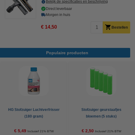
Bekijk de specificaties en beschrijving
Direct leverbaar
Morgen in huis
€ 14,50
Bestellen
Populaire producten
HG Stofzuiger Luchtverfrisser
Stofzuiger geurstaafjes
(180 gram)
bloemen (5 stuks)
€ 5,49
€ 2,50
Inclusief 21% BTW
Inclusief 21% BTW