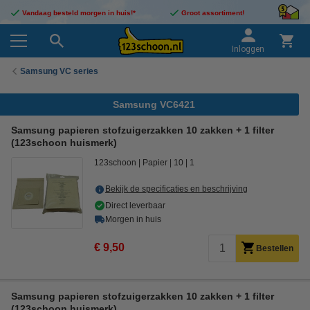
Vandaag besteld morgen in huis!*
Groot assortiment!
Inloggen
Samsung VC series
Samsung VC6421
Samsung papieren stofzuigerzakken 10 zakken + 1 filter
(123schoon huismerk)
123schoon
Papier
10
1
Bekijk de specificaties en beschrijving
Direct leverbaar
Morgen in huis
€ 9,50
Bestellen
Samsung papieren stofzuigerzakken 10 zakken + 1 filter
(123schoon huismerk)