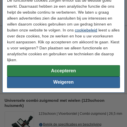
De functionele cookies zorgen ervoor dat de website goed
€ 8,89
HG adviesprijs
werkt. Daarnaast hebben ze een analytische functie die ons
helpt de website continu te verbeteren. We laten u graag
€ 5,49
Bestellen
alleen advertenties zien die aansluiten bij uw interesses en
willen daarom cookies gebruiken om uw gedrag binnen en
buiten onze website te volgen. In ons
cookiebeleid
leest u alles
Universeel stofzuiger-opzetstuk 32 mm plumeau (123schoon
over deze cookies, hoe ze werken en hoe u uw voorkeuren
huismerk)
kunt aanpassen. Klik op accepteren om akkoord te gaan. Kiest
123schoon
Opzetborstel
Plumeauborstel
Ø 32 mm
u voor weigeren? Dan plaatsen we alleen functionele en
analytische cookies en gebruiken we technieken die daarop
Bekijk de specificaties en beschrijving
lijken.
Direct leverbaar
Morgen in huis
Accepteren
€ 6,50
Bestellen
Weigeren
Universele combi-zuigmond met wielen (123schoon
huismerk)
123schoon
Vloerborstel
Combi-zuigmond
26,5 mm
Bekijk de specificaties en beschrijving