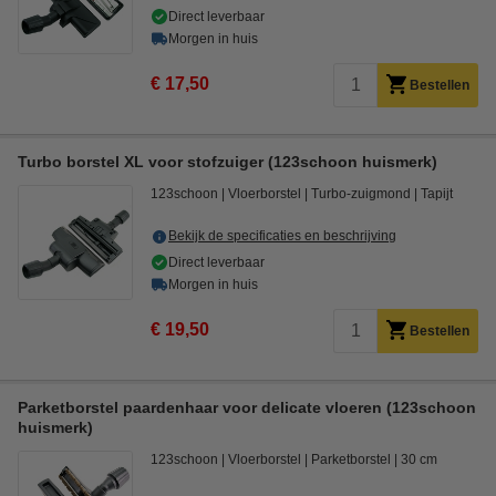
Direct leverbaar
Morgen in huis
€ 17,50
Bestellen
Turbo borstel XL voor stofzuiger (123schoon huismerk)
123schoon
Vloerborstel
Turbo-zuigmond
Tapijt
Bekijk de specificaties en beschrijving
Direct leverbaar
Morgen in huis
€ 19,50
Bestellen
Parketborstel paardenhaar voor delicate vloeren (123schoon
huismerk)
123schoon
Vloerborstel
Parketborstel
30 cm