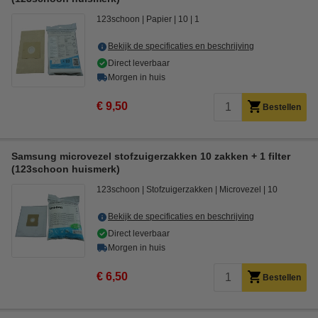
123schoon
Papier
10
1
Bekijk de specificaties en beschrijving
Direct leverbaar
Morgen in huis
€ 9,50
Bestellen
Samsung microvezel stofzuigerzakken 10 zakken + 1 filter
(123schoon huismerk)
123schoon
Stofzuigerzakken
Microvezel
10
Bekijk de specificaties en beschrijving
Direct leverbaar
Morgen in huis
€ 6,50
Bestellen