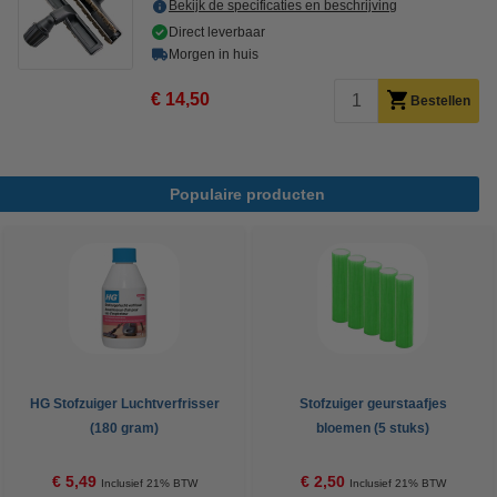
Bekijk de specificaties en beschrijving
Direct leverbaar
Morgen in huis
€ 14,50
Bestellen
Populaire producten
HG Stofzuiger Luchtverfrisser
Stofzuiger geurstaafjes
(180 gram)
bloemen (5 stuks)
€ 5,49
€ 2,50
Inclusief 21% BTW
Inclusief 21% BTW