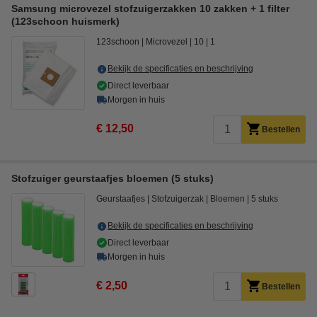
Samsung microvezel stofzuigerzakken 10 zakken + 1 filter
(123schoon huismerk)
123schoon
Microvezel
10
1
Bekijk de specificaties en beschrijving
Direct leverbaar
Morgen in huis
€ 12,50
Bestellen
Stofzuiger geurstaafjes bloemen (5 stuks)
Geurstaafjes
Stofzuigerzak
Bloemen
5 stuks
Bekijk de specificaties en beschrijving
Direct leverbaar
Morgen in huis
€ 2,50
Bestellen