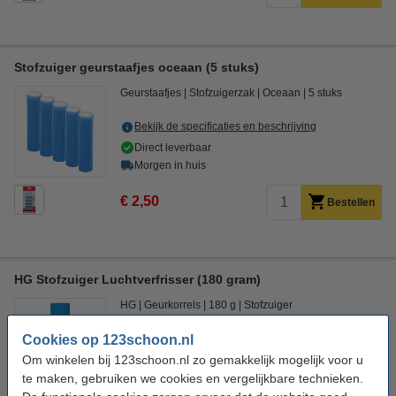
Stofzuiger geurstaafjes oceaan (5 stuks)
Geurstaafjes
Stofzuigerzak
Oceaan
5 stuks
Bekijk de specificaties en beschrijving
Direct leverbaar
Morgen in huis
€ 2,50
Bestellen
HG Stofzuiger Luchtverfrisser (180 gram)
HG
Geurkorrels
180 g
Stofzuiger
Cookies op 123schoon.nl
Bekijk de specificaties en beschrijving
Om winkelen bij 123schoon.nl zo gemakkelijk mogelijk voor u
Direct leverbaar
te maken, gebruiken we cookies en vergelijkbare technieken.
Morgen in huis