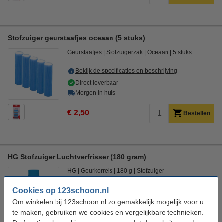
Stofzuiger geurstaafjes oceaan (5 stuks)
Geurstaafjes
Stofzuigerzak
Oceaan
5 stuks
Bekijk de specificaties en beschrijving
Direct leverbaar
Morgen in huis
€ 2,50
Bestellen
HG Stofzuiger Luchtverfrisser (180 gram)
HG
Geurkorrels
180 g
Stofzuiger
Cookies op 123schoon.nl
Bekijk de specificaties en beschrijving
Om winkelen bij 123schoon.nl zo gemakkelijk mogelijk voor u
Direct leverbaar
te maken, gebruiken we cookies en vergelijkbare technieken.
Morgen in huis