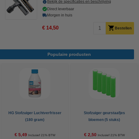
Bekijk de specificaties en beschrijving
Direct leverbaar
Morgen in huis
€ 14,50
Bestellen
Populaire producten
HG Stofzuiger Luchtverfrisser
Stofzuiger geurstaafjes
(180 gram)
bloemen (5 stuks)
€ 5,49
€ 2,50
Inclusief 21% BTW
Inclusief 21% BTW