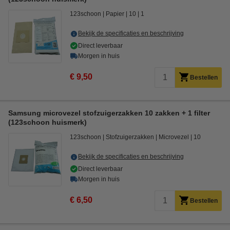
123schoon
Papier
10
1
Bekijk de specificaties en beschrijving
Direct leverbaar
Morgen in huis
€ 9,50
Bestellen
Samsung microvezel stofzuigerzakken 10 zakken + 1 filter
(123schoon huismerk)
123schoon
Stofzuigerzakken
Microvezel
10
Bekijk de specificaties en beschrijving
Direct leverbaar
Morgen in huis
€ 6,50
Bestellen