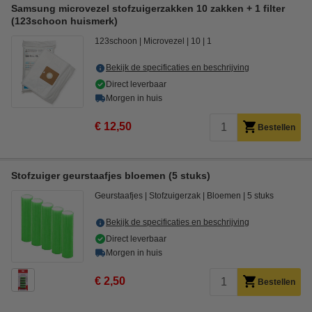
Samsung microvezel stofzuigerzakken 10 zakken + 1 filter
(123schoon huismerk)
123schoon
Microvezel
10
1
Bekijk de specificaties en beschrijving
Direct leverbaar
Morgen in huis
€ 12,50
Bestellen
Stofzuiger geurstaafjes bloemen (5 stuks)
Geurstaafjes
Stofzuigerzak
Bloemen
5 stuks
Bekijk de specificaties en beschrijving
Direct leverbaar
Morgen in huis
€ 2,50
Bestellen