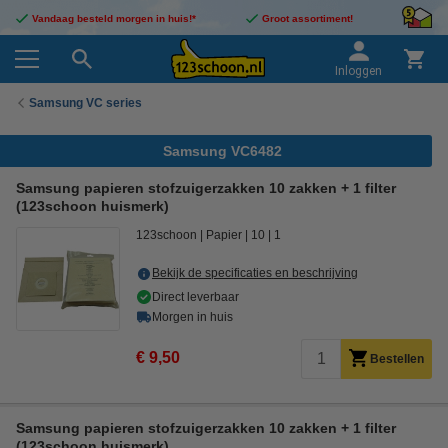
Vandaag besteld morgen in huis!*
Groot assortiment!
Inloggen
Samsung VC series
Samsung VC6482
Samsung papieren stofzuigerzakken 10 zakken + 1 filter
(123schoon huismerk)
123schoon
Papier
10
1
Bekijk de specificaties en beschrijving
Direct leverbaar
Morgen in huis
€ 9,50
Bestellen
Samsung papieren stofzuigerzakken 10 zakken + 1 filter
(123schoon huismerk)