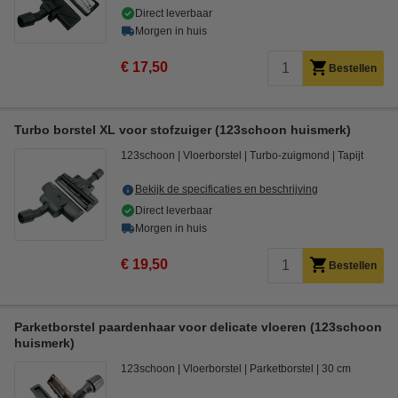
Direct leverbaar
Morgen in huis
€ 17,50
Bestellen
Turbo borstel XL voor stofzuiger (123schoon huismerk)
123schoon
Vloerborstel
Turbo-zuigmond
Tapijt
Bekijk de specificaties en beschrijving
Direct leverbaar
Morgen in huis
€ 19,50
Bestellen
Parketborstel paardenhaar voor delicate vloeren (123schoon
huismerk)
123schoon
Vloerborstel
Parketborstel
30 cm