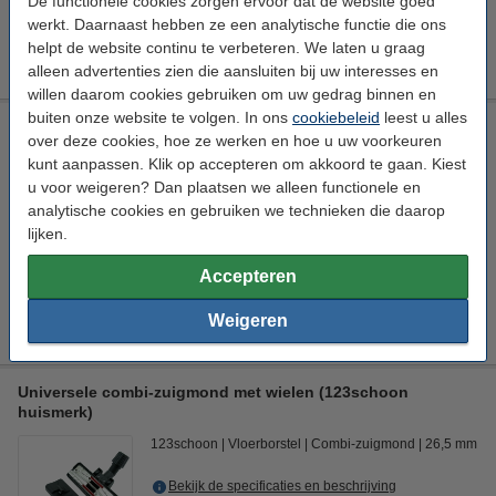
De functionele cookies zorgen ervoor dat de website goed
€ 8,89
HG adviesprijs
werkt. Daarnaast hebben ze een analytische functie die ons
helpt de website continu te verbeteren. We laten u graag
€ 5,49
Bestellen
alleen advertenties zien die aansluiten bij uw interesses en
willen daarom cookies gebruiken om uw gedrag binnen en
buiten onze website te volgen. In ons
cookiebeleid
leest u alles
Universeel stofzuiger-opzetstuk 32 mm plumeau (123schoon
over deze cookies, hoe ze werken en hoe u uw voorkeuren
huismerk)
kunt aanpassen. Klik op accepteren om akkoord te gaan. Kiest
123schoon
Opzetborstel
Plumeauborstel
Ø 32 mm
u voor weigeren? Dan plaatsen we alleen functionele en
analytische cookies en gebruiken we technieken die daarop
Bekijk de specificaties en beschrijving
lijken.
Direct leverbaar
Morgen in huis
Accepteren
€ 6,50
Bestellen
Weigeren
Universele combi-zuigmond met wielen (123schoon
huismerk)
123schoon
Vloerborstel
Combi-zuigmond
26,5 mm
Bekijk de specificaties en beschrijving