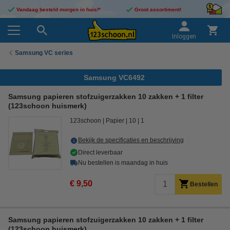
Vandaag besteld morgen in huis!*
Groot assortiment!
Inloggen
Samsung VC series
Samsung VC6492
Samsung papieren stofzuigerzakken 10 zakken + 1 filter
(123schoon huismerk)
123schoon
Papier
10
1
Bekijk de specificaties en beschrijving
Direct leverbaar
Nu bestellen is maandag in huis
€ 9,50
Bestellen
Samsung papieren stofzuigerzakken 10 zakken + 1 filter
(123schoon huismerk)