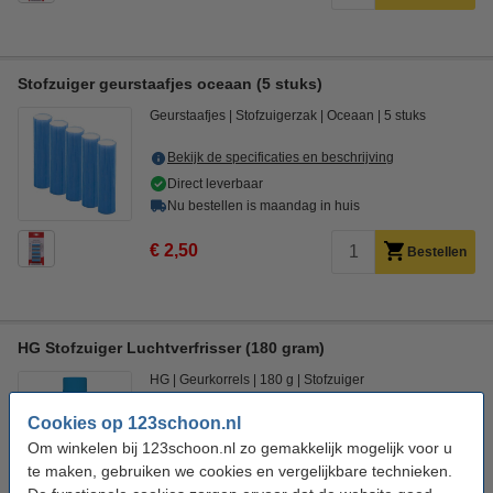
Stofzuiger geurstaafjes oceaan (5 stuks)
Geurstaafjes
Stofzuigerzak
Oceaan
5 stuks
Bekijk de specificaties en beschrijving
Direct leverbaar
Nu bestellen is maandag in huis
€ 2,50
Bestellen
HG Stofzuiger Luchtverfrisser (180 gram)
HG
Geurkorrels
180 g
Stofzuiger
Cookies op 123schoon.nl
Bekijk de specificaties en beschrijving
Om winkelen bij 123schoon.nl zo gemakkelijk mogelijk voor u
Direct leverbaar
te maken, gebruiken we cookies en vergelijkbare technieken.
Nu bestellen is maandag in huis