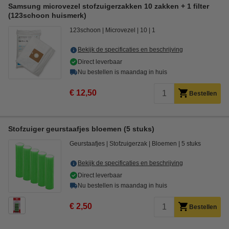
Samsung microvezel stofzuigerzakken 10 zakken + 1 filter
(123schoon huismerk)
123schoon
Microvezel
10
1
Bekijk de specificaties en beschrijving
Direct leverbaar
Nu bestellen is maandag in huis
€ 12,50
Bestellen
Stofzuiger geurstaafjes bloemen (5 stuks)
Geurstaafjes
Stofzuigerzak
Bloemen
5 stuks
Bekijk de specificaties en beschrijving
Direct leverbaar
Nu bestellen is maandag in huis
€ 2,50
Bestellen