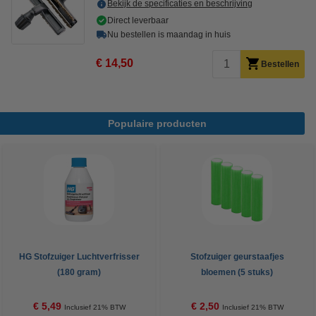
Bekijk de specificaties en beschrijving
Direct leverbaar
Nu bestellen is maandag in huis
€ 14,50
Bestellen
Populaire producten
HG Stofzuiger Luchtverfrisser
Stofzuiger geurstaafjes
(180 gram)
bloemen (5 stuks)
€ 5,49
€ 2,50
Inclusief 21% BTW
Inclusief 21% BTW