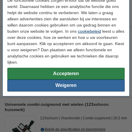
De functionele cookies zorgen ervoor dat de website goed
€ 8,89
HG adviesprijs
werkt. Daarnaast hebben ze een analytische functie die ons
helpt de website continu te verbeteren. We laten u graag
€ 5,49
Bestellen
alleen advertenties zien die aansluiten bij uw interesses en
willen daarom cookies gebruiken om uw gedrag binnen en
buiten onze website te volgen. In ons
cookiebeleid
leest u alles
Universeel stofzuiger-opzetstuk 32 mm plumeau (123schoon
over deze cookies, hoe ze werken en hoe u uw voorkeuren
huismerk)
kunt aanpassen. Klik op accepteren om akkoord te gaan. Kiest
123schoon
Opzetborstel
Plumeauborstel
Ø 32 mm
u voor weigeren? Dan plaatsen we alleen functionele en
analytische cookies en gebruiken we technieken die daarop
Bekijk de specificaties en beschrijving
lijken.
Direct leverbaar
Nu bestellen is maandag in huis
Accepteren
€ 6,50
Bestellen
Weigeren
Universele combi-zuigmond met wielen (123schoon
huismerk)
123schoon
Vloerborstel
Combi-zuigmond
26,5 mm
Bekijk de specificaties en beschrijving