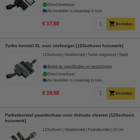
Direct leverbaar
Nu bestellen is maandag in huis
€ 17,50
Bestellen
Turbo borstel XL voor stofzuiger (123schoon huismerk)
123schoon
Vloerborstel
Turbo-zuigmond
Tapijt
Bekijk de specificaties en beschrijving
Direct leverbaar
Nu bestellen is maandag in huis
€ 19,50
Bestellen
Parketborstel paardenhaar voor delicate vloeren (123schoon
huismerk)
123schoon
Vloerborstel
Parketborstel
30 cm