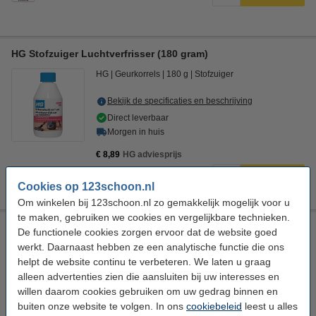
HG Stofzuiger Luchtverfrisser (180 gram)
HG
Geurkorrels
180 g
Stofzuiger
Bekijk de specificaties en beschrijving
Direct leverbaar
Morgen in huis
€ 8,89
HG adviesprijs
€ 5,49
Bestellen
Cookies op 123schoon.nl
Om winkelen bij 123schoon.nl zo gemakkelijk mogelijk voor u
te maken, gebruiken we cookies en vergelijkbare technieken.
Universeel stofzuiger-opzetstuk 32 mm plumeau (123schoon
De functionele cookies zorgen ervoor dat de website goed
huismerk)
werkt. Daarnaast hebben ze een analytische functie die ons
123schoon
Opzetborstel
Plumeauborstel
Ø 32 mm
helpt de website continu te verbeteren. We laten u graag
alleen advertenties zien die aansluiten bij uw interesses en
Bekijk de specificaties en beschrijving
willen daarom cookies gebruiken om uw gedrag binnen en
Direct leverbaar
buiten onze website te volgen. In ons
cookiebeleid
leest u alles