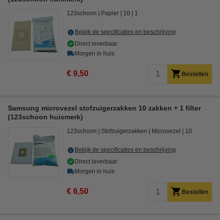
123schoon
Papier
10
1
Bekijk de specificaties en beschrijving
Direct leverbaar
Morgen in huis
€ 9,50
Bestellen
Samsung microvezel stofzuigerzakken 10 zakken + 1 filter
(123schoon huismerk)
123schoon
Stofzuigerzakken
Microvezel
10
Bekijk de specificaties en beschrijving
Direct leverbaar
Morgen in huis
€ 6,50
Bestellen