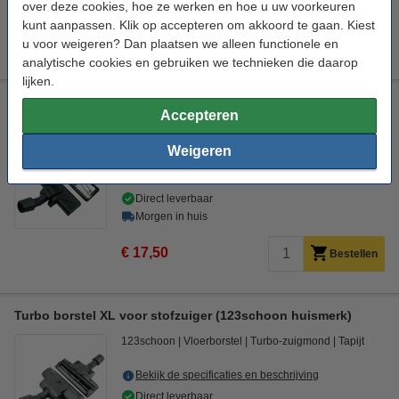
Morgen in huis
over deze cookies, hoe ze werken en hoe u uw voorkeuren
kunt aanpassen. Klik op accepteren om akkoord te gaan. Kiest
€ 6,50
Bestellen
u voor weigeren? Dan plaatsen we alleen functionele en
analytische cookies en gebruiken we technieken die daarop
lijken.
Universele combi-zuigmond met wielen (123schoon
Accepteren
huismerk)
123schoon
Vloerborstel
Combi-zuigmond
26,5 mm
Weigeren
Bekijk de specificaties en beschrijving
Direct leverbaar
Morgen in huis
€ 17,50
Bestellen
Turbo borstel XL voor stofzuiger (123schoon huismerk)
123schoon
Vloerborstel
Turbo-zuigmond
Tapijt
Bekijk de specificaties en beschrijving
Direct leverbaar