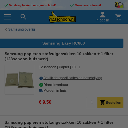
Vandaag besteld morgen in huis!*
Groot assortiment!
Inloggen
Samsung overig
Samsung Easy RC600
Samsung papieren stofzuigerzakken 10 zakken + 1 filter
(123schoon huismerk)
123schoon
Papier
10
1
Bekijk de specificaties en beschrijving
Direct leverbaar
Morgen in huis
€ 9,50
Bestellen
Samsung papieren stofzuigerzakken 10 zakken + 1 filter
(123schoon huismerk)