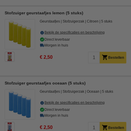
Stofzuiger geurstaafjes lemon (5 stuks)
Geurstaafjes
Stofzuigerzak
Citroen
5 stuks
Bekijk de specificaties en beschrijving
Direct leverbaar
Morgen in huis
€ 2,50
Bestellen
Stofzuiger geurstaafjes oceaan (5 stuks)
Geurstaafjes
Stofzuigerzak
Oceaan
5 stuks
Bekijk de specificaties en beschrijving
Direct leverbaar
Morgen in huis
€ 2,50
Bestellen