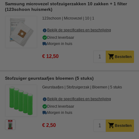
Samsung microvezel stofzuigerzakken 10 zakken + 1 filter
(123schoon huismerk)
123schoon
Microvezel
10
1
Bekijk de specificaties en beschrijving
Direct leverbaar
Morgen in huis
€ 12,50
Bestellen
Stofzuiger geurstaafjes bloemen (5 stuks)
Geurstaafjes
Stofzuigerzak
Bloemen
5 stuks
Bekijk de specificaties en beschrijving
Direct leverbaar
Morgen in huis
€ 2,50
Bestellen