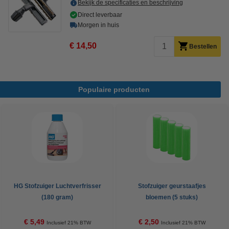
Bekijk de specificaties en beschrijving
Direct leverbaar
Morgen in huis
€ 14,50
Bestellen
Populaire producten
HG Stofzuiger Luchtverfrisser
Stofzuiger geurstaafjes
(180 gram)
bloemen (5 stuks)
€ 5,49
€ 2,50
Inclusief 21% BTW
Inclusief 21% BTW