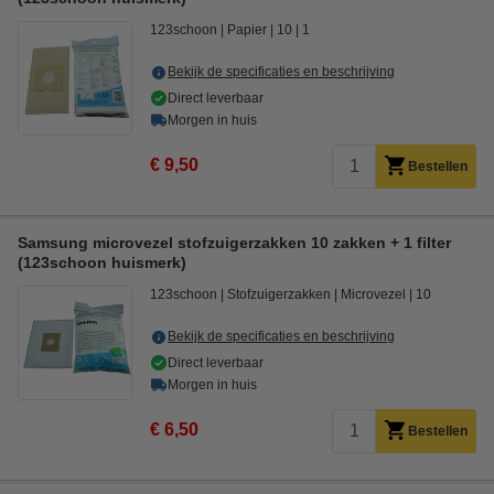
123schoon
Papier
10
1
Bekijk de specificaties en beschrijving
Direct leverbaar
Morgen in huis
€ 9,50
Bestellen
Samsung microvezel stofzuigerzakken 10 zakken + 1 filter
(123schoon huismerk)
123schoon
Stofzuigerzakken
Microvezel
10
Bekijk de specificaties en beschrijving
Direct leverbaar
Morgen in huis
€ 6,50
Bestellen