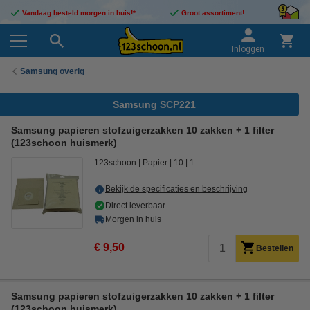
Vandaag besteld morgen in huis!*
Groot assortiment!
Inloggen
Samsung overig
Samsung SCP221
Samsung papieren stofzuigerzakken 10 zakken + 1 filter
(123schoon huismerk)
123schoon
Papier
10
1
Bekijk de specificaties en beschrijving
Direct leverbaar
Morgen in huis
€ 9,50
Bestellen
Samsung papieren stofzuigerzakken 10 zakken + 1 filter
(123schoon huismerk)