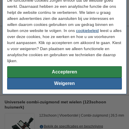
De functionele cookies zorgen ervoor dat de website goed
€ 8,89
HG adviesprijs
werkt. Daarnaast hebben ze een analytische functie die ons
helpt de website continu te verbeteren. We laten u graag
€ 5,49
Bestellen
alleen advertenties zien die aansluiten bij uw interesses en
willen daarom cookies gebruiken om uw gedrag binnen en
buiten onze website te volgen. In ons
cookiebeleid
leest u alles
Universeel stofzuiger-opzetstuk 32 mm plumeau (123schoon
over deze cookies, hoe ze werken en hoe u uw voorkeuren
huismerk)
kunt aanpassen. Klik op accepteren om akkoord te gaan. Kiest
123schoon
Opzetborstel
Plumeauborstel
Ø 32 mm
u voor weigeren? Dan plaatsen we alleen functionele en
analytische cookies en gebruiken we technieken die daarop
Bekijk de specificaties en beschrijving
lijken.
Direct leverbaar
Morgen in huis
Accepteren
€ 6,50
Bestellen
Weigeren
Universele combi-zuigmond met wielen (123schoon
huismerk)
123schoon
Vloerborstel
Combi-zuigmond
26,5 mm
Bekijk de specificaties en beschrijving