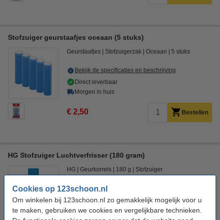
Stofzuiger geurstaafjes oceaan (5 stuks)
Geurstaafjes
Stofzuigerzak
Oceaan
5 stuks
Bekijk de specificaties en beschrijving
Direct leverbaar
Morgen in huis
€ 2,50
Bestellen
HG Stofzuiger Luchtverfrisser (180 gram)
HG
Geurkorrels
180 g
Stofzuiger
Cookies op 123schoon.nl
Bekijk de specificaties en beschrijving
Om winkelen bij 123schoon.nl zo gemakkelijk mogelijk voor u
Direct leverbaar
te maken, gebruiken we cookies en vergelijkbare technieken.
Morgen in huis