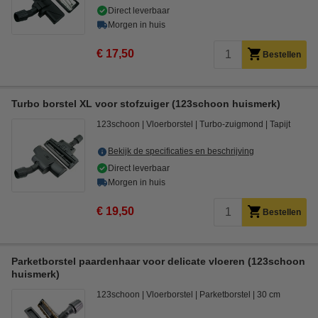
Direct leverbaar
Morgen in huis
€ 17,50
Bestellen
Turbo borstel XL voor stofzuiger (123schoon huismerk)
123schoon
Vloerborstel
Turbo-zuigmond
Tapijt
Bekijk de specificaties en beschrijving
Direct leverbaar
Morgen in huis
€ 19,50
Bestellen
Parketborstel paardenhaar voor delicate vloeren (123schoon
huismerk)
123schoon
Vloerborstel
Parketborstel
30 cm