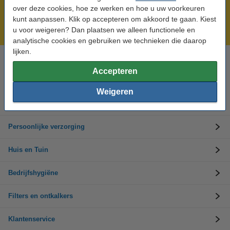
Meer dan 5 miljoen klanten!
over deze cookies, hoe ze werken en hoe u uw voorkeuren
Voor 23.59 uur besteld, morgen in huis!
kunt aanpassen. Klik op accepteren om akkoord te gaan. Kiest
u voor weigeren? Dan plaatsen we alleen functionele en
Groot assortiment!
analytische cookies en gebruiken we technieken die daarop
lijken.
Hulp nodig? Bel ons op 0294-787126
Accepteren
Op werkdagen van 9.00 tot 17.30 uur
Weigeren
Schoonmaakartikelen
Persoonlijke verzorging
Huis en Tuin
Bedrijfshygiëne
Filters en ontkalkers
Klantenservice