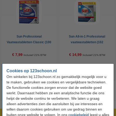
Sun Professional
Sun All-in-1 Professional
Vaatwastabletten Classic (100
vaatwastabletten (102
vaatwasbeurten)
vaatwasbeurten)
€ 7,99
€ 14,99
Inclusief 21% BTW
Inclusief 21% BTW
Cookies op 123schoon.nl
Om winkelen bij 123schoon.nl zo gemakkelijk mogelijk voor u
te maken, gebruiken we cookies en vergelijkbare technieken.
De functionele cookies zorgen ervoor dat de website goed
werkt. Daarnaast hebben ze een analytische functie die ons
helpt de website continu te verbeteren. We laten u graag
alleen advertenties zien die aansluiten bij uw interesses en
willen daarom cookies gebruiken om uw gedrag binnen en
buiten onze website te volgen. In ons
cookiebeleid
leest u alles